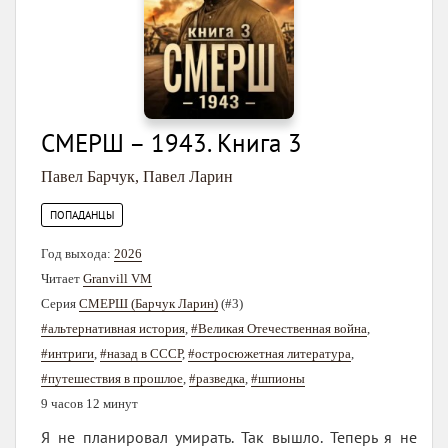
СМЕРШ – 1943. Книга 3
Павел Барчук
,
Павел Ларин
ПОПАДАНЦЫ
Год выхода:
2026
Читает
Granvill VM
Серия
СМЕРШ (Барчук Ларин)
(#3)
#альтернативная история
,
#Великая Отечественная война
,
#интриги
,
#назад в СССР
,
#остросюжетная литература
,
#путешествия в прошлое
,
#разведка
,
#шпионы
9 часов 12 минут
Я не планировал умирать. Так вышло. Теперь я не