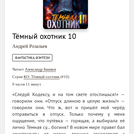
Тёмный охотник 10
Андрей Розальев
ФАНТАСТИКА, ФЭНТЕЗИ
Читает
Александр Башков
Серия
КО: Тёмный охотник
(#10)
9 часов 11 минут
«Следуй Кодексу, и на том свете отоспишься!» —
говорили они. «Отпуск длиною в целую жизнь!» —
говорили они. Что ж, вот и пришёл мой черёд
отправиться в отпуск. Только почему у меня
ощущение, что путёвка — горящая, а выбирала её
лично Тёмная су... богиня? В новом мире правят бал
аристократы от магии, техника соседствует с