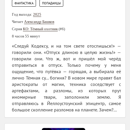
,
ФАНТАСТИКА
ПОПАДАНЦЫ
Год выхода:
2025
Читает
Александр Башков
Серия
КО: Тёмный охотник
(#6)
8 часов 55 минут
«Следуй Кодексу, и на том свете отоспишься!» —
говорили они. «Отпуск длиною в целую жизнь!» —
говорили они. Что ж, вот и пришёл мой черёд
отправиться в отпуск. Только почему у меня
ощущение, что путёвка — горящая, а выбирала её
лично Тёмная су... богиня? В новом мире правят бал
аристократы от магии, техника соседствует с
артефактами, а разломы, из которых прут
иномирные твари, заполонили землю. Я
отправляюсь в Йеллоустоунский эпицентр, самое
большое скопление разломов на планете. Зачем?...