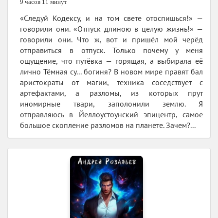
9 часов 11 минут
«Следуй Кодексу, и на том свете отоспишься!» —
говорили они. «Отпуск длиною в целую жизнь!» —
говорили они. Что ж, вот и пришёл мой черёд
отправиться в отпуск. Только почему у меня
ощущение, что путёвка — горящая, а выбирала её
лично Тёмная су... богиня? В новом мире правят бал
аристократы от магии, техника соседствует с
артефактами, а разломы, из которых прут
иномирные твари, заполонили землю. Я
отправляюсь в Йеллоустоунский эпицентр, самое
большое скопление разломов на планете. Зачем?...