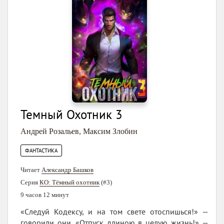
Темный Охотник 3
Андрей Розальев
,
Максим Злобин
ФАНТАСТИКА
Читает
Александр Башков
Серия
КО: Тёмный охотник
(#3)
9 часов 12 минут
«Следуй Кодексу, и на том свете отоспишься!» —
говорили они. «Отпуск длиною в целую жизнь!» —