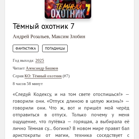
Тёмный охотник 7
Андрей Розальев
,
Максим Злобин
,
ФАНТАСТИКА
ПОПАДАНЦЫ
Год выхода:
2025
Читает
Александр Башков
Серия
КО: Тёмный охотник
(#7)
8 часов 58 минут
«Следуй Кодексу, и на том свете отоспишься!» —
говорили они. «Отпуск длиною в целую жизнь!» —
говорили они. Что ж, вот и пришёл мой черёд
отправиться в отпуск. Только почему у меня
ощущение, что путёвка — горящая, а выбирала её
лично Тёмная су... богиня? В новом мире правят бал
аристократы от магии, техника соседствует с