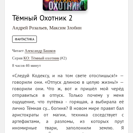
Тёмный Охотник 2
Андрей Розальев
,
Максим Злобин
ФАНТАСТИКА
Читает
Александр Башков
Серия
КО: Тёмный охотник
(#2)
8 часов 46 минут
«Следуй Кодексу, и на том свете отоспишься!» —
говорили они. «Отпуск длиною в целую жизнь!» —
говорили они. Что ж, вот и пришёл мой черёд
отправиться в отпуск. Только почему у меня
ощущение, что путёвка - горящая, а выбирала её
лично Тёмная су... богиня? В новом мире правят бал
аристократы от магии, техника соседствует с
артефактами, а разломы, из которых прут
иномирные твари, заполонили землю. Я