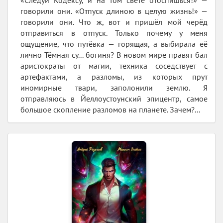
«Следуй Кодексу, и на том свете отоспишься!» —
говорили они. «Отпуск длиною в целую жизнь!» —
говорили они. Что ж, вот и пришёл мой черёд
отправиться в отпуск. Только почему у меня
ощущение, что путёвка — горящая, а выбирала её
лично Тёмная су... богиня? В новом мире правят бал
аристократы от магии, техника соседствует с
артефактами, а разломы, из которых прут
иномирные твари, заполонили землю. Я
отправляюсь в Йеллоустоунский эпицентр, самое
большое скопление разломов на планете. Зачем?...