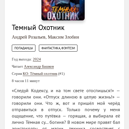
Темный Охотник
Андрей Розальев
,
Максим Злобин
,
ПОПАДАНЦЫ
ФАНТАСТИКА, ФЭНТЕЗИ
Год выхода:
2024
Читает
Александр Башков
Серия
КО: Тёмный охотник
(#1)
8 часов 11 минут
«Следуй Кодексу, и на том свете отоспишься!» —
говорили они. «Отпуск длиною в целую жизнь!» —
говорили они. Что ж, вот и пришёл мой черёд
отправиться в отпуск. Только почему у меня
ощущение, что путёвка — горящая, а выбирала её
лично Тёмная су... богиня? В новом мире правят бал
аристократы от магии, техника соседствует с