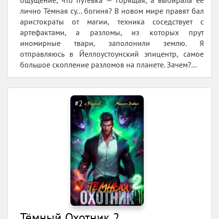
лично Тёмная су... богиня? В новом мире правят бал
аристократы от магии, техника соседствует с
артефактами, а разломы, из которых прут
иномирные твари, заполонили землю. Я
отправляюсь в Йеллоустоунский эпицентр, самое
большое скопление разломов на планете. Зачем?...
#2
Тёмный Охотник 2