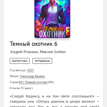
Темный охотник 6
Андрей Розальев
,
Максим Злобин
,
ФАНТАСТИКА
ПОПАДАНЦЫ
Год выхода:
2025
Читает
Александр Башков
Серия
КО: Тёмный охотник
(#6)
8 часов 55 минут
«Следуй Кодексу, и на том свете отоспишься!» —
говорили они. «Отпуск длиною в целую жизнь!» —
говорили они. Что ж, вот и пришёл мой черёд