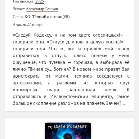
Год выхода:
2025
Читает
Александр Башков
Серия
КО: Тёмный охотник
(#8)
9 часов 27 минут
«Следуй Кодексу, и на том свете отоспишься!» —
говорили они. «Отпуск длиною в целую жизнь!» —
говорили они. Что ж, вот и пришёл мой черёд
отправиться в отпуск. Только почему у меня
ощущение, что путёвка — горящая, а выбирала её
лично Тёмная су... богиня? В новом мире правят бал
аристократы от магии, техника соседствует с
артефактами, а разломы, из которых прут
иномирные твари, заполонили землю. Я
отправляюсь в Йеллоустоунский эпицентр, самое
большое скопление разломов на планете. Зачем?...
#9