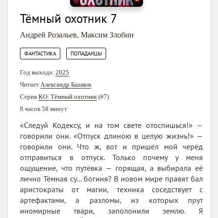
Тёмный охотник 7
Андрей Розальев
,
Максим Злобин
,
ФАНТАСТИКА
ПОПАДАНЦЫ
Год выхода:
2025
Читает
Александр Башков
Серия
КО: Тёмный охотник
(#7)
8 часов 58 минут
«Следуй Кодексу, и на том свете отоспишься!» —
говорили они. «Отпуск длиною в целую жизнь!» —
говорили они. Что ж, вот и пришёл мой черёд
отправиться в отпуск. Только почему у меня
ощущение, что путёвка — горящая, а выбирала её
лично Тёмная су... богиня? В новом мире правят бал
аристократы от магии, техника соседствует с
артефактами, а разломы, из которых прут
иномирные твари, заполонили землю. Я