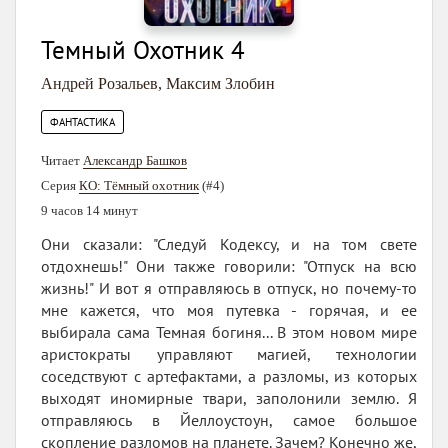
Темный Охотник 4
Андрей Розальев
,
Максим Злобин
ФАНТАСТИКА
Читает
Александр Башков
Серия
КО: Тёмный охотник
(#4)
9 часов 14 минут
Они сказали: "Следуй Кодексу, и на том свете
отдохнешь!" Они также говорили: "Отпуск на всю
жизнь!" И вот я отправляюсь в отпуск, но почему-то
мне кажется, что моя путевка - горячая, и ее
выбирала сама Темная богиня... В этом новом мире
аристократы управляют магией, технологии
соседствуют с артефактами, а разломы, из которых
выходят иномирные твари, заполонили землю. Я
отправляюсь в Йеллоустоун, самое большое
скопление разломов на планете. Зачем? Конечно же,