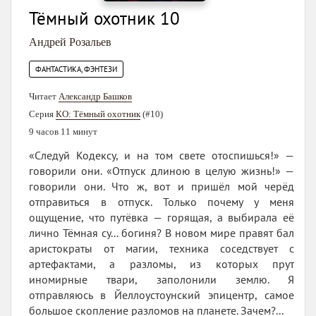
Тёмный охотник 10
Андрей Розальев
ФАНТАСТИКА, ФЭНТЕЗИ
Читает
Александр Башков
Серия
КО: Тёмный охотник
(#10)
9 часов 11 минут
«Следуй Кодексу, и на том свете отоспишься!» —
говорили они. «Отпуск длиною в целую жизнь!» —
говорили они. Что ж, вот и пришёл мой черёд
отправиться в отпуск. Только почему у меня
ощущение, что путёвка — горящая, а выбирала её
лично Тёмная су... богиня? В новом мире правят бал
аристократы от магии, техника соседствует с
артефактами, а разломы, из которых прут
иномирные твари, заполонили землю. Я
отправляюсь в Йеллоустоунский эпицентр, самое
большое скопление разломов на планете. Зачем?...