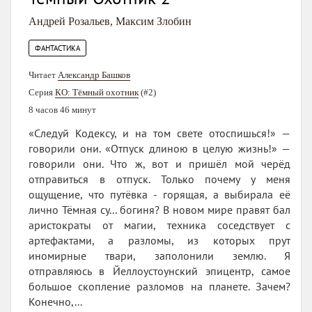
Андрей Розальев
,
Максим Злобин
ФАНТАСТИКА
Читает
Александр Башков
Серия
КО: Тёмный охотник
(#2)
8 часов 46 минут
«Следуй Кодексу, и на том свете отоспишься!» —
говорили они. «Отпуск длиною в целую жизнь!» —
говорили они. Что ж, вот и пришёл мой черёд
отправиться в отпуск. Только почему у меня
ощущение, что путёвка - горящая, а выбирала её
лично Тёмная су... богиня? В новом мире правят бал
аристократы от магии, техника соседствует с
артефактами, а разломы, из которых прут
иномирные твари, заполонили землю. Я
отправляюсь в Йеллоустоунский эпицентр, самое
большое скопление разломов на планете. Зачем?
Конечно,...