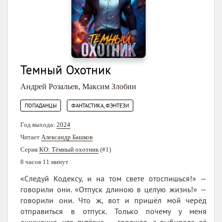
Темный Охотник
Андрей Розальев
,
Максим Злобин
,
ПОПАДАНЦЫ
ФАНТАСТИКА, ФЭНТЕЗИ
Год выхода:
2024
Читает
Александр Башков
Серия
КО: Тёмный охотник
(#1)
8 часов 11 минут
«Следуй Кодексу, и на том свете отоспишься!» —
говорили они. «Отпуск длиною в целую жизнь!» —
говорили они. Что ж, вот и пришёл мой черёд
отправиться в отпуск. Только почему у меня
ощущение, что путёвка — горящая, а выбирала её