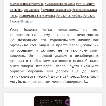
#молодежная литература
,
#молодежные романы
,
#от ненависти
до любви
,
#романтика
,
#романтическая проза
,
#сентиментальная
проза
,
#сентиментальные романы
,
#страстная любовь
,
#страсть
9 часов 30 минут
Уэста Голдена легко ненавидеть, но вот
сопротивляться ему просто невозможно.
Не позволяйте его хорошенькому личику вас
одурачить! Уэст Голден не просто парень, живущий
по соседству, и уж явно не из тех, кому стоит
доверять. Он – сущий дьявол в дизайнерских
джинсах и с обаянием настоящего психа. Я знаю,
о чем говорю. Этот парень уверен, будто я каким-то
образом перешла ему дорогу еще до того,
как оказалась в частной школе Сайпресс. Ложь. Как я
могу быть виновна в том, чего не совершала?...