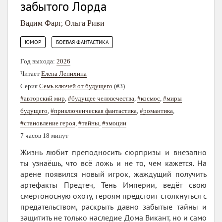
забытого Лорда
Вадим Фарг
,
Ольга Риви
,
ЮМОР
БОЕВАЯ ФАНТАСТИКА
Год выхода:
2026
Читает
Елена Лепихина
Серия
Семь ключей от будущего
(#3)
#авторский мир
,
#будущее человечества
,
#космос
,
#миры
будущего
,
#приключенческая фантастика
,
#романтика
,
#становление героя
,
#тайны
,
#эмоции
7 часов 18 минут
Жизнь любит преподносить сюрпризы и внезапно
ты узнаёшь, что всё ложь и не то, чем кажется. На
арене появился новый игрок, жаждущий получить
артефакты Предтеч, Тень Империи, ведёт свою
смертоносную охоту, героям предстоит столкнуться с
предательством, раскрыть давно забытые тайны и
защитить не только наследие Дома Викант, но и само