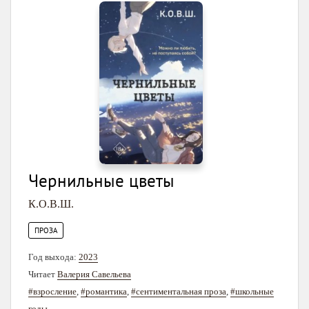
Чернильные цветы
К.О.В.Ш.
ПРОЗА
Год выхода:
2023
Читает
Валерия Савельева
#взросление
,
#романтика
,
#сентиментальная проза
,
#школьные
годы