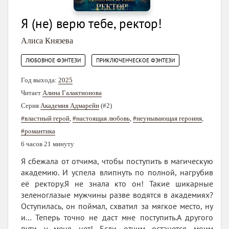
Я (не) верю тебе, ректор!
Алиса Князева
,
ЛЮБОВНОЕ ФЭНТЕЗИ
ПРИКЛЮЧЕНЧЕСКОЕ ФЭНТЕЗИ
Год выхода:
2025
Читает
Алина Галактионова
Серия
Академия Адмарейн
(#2)
#властный герой
,
#настоящая любовь
,
#неунывающая героиня
,
#романтика
6 часов 21 минуту
Я сбежала от отчима, чтобы поступить в магическую
академию. И успела влипнуть по полной, нагрубив
её ректору.Я не знала кто он! Такие шикарные
зеленоглазые мужчины разве водятся в академиях?
Оступилась, он поймал, схватил за мягкое место, ну
и… Теперь точно не даст мне поступить.А другого
пути у меня нет! Если отчим останется моим