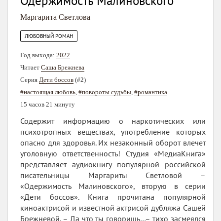
Одержимость Малиновского
Маргарита Светлова
ЛЮБОВНЫЙ РОМАН
Год выхода:
2022
Читает
Саша Брежнева
Серия
Дети боссов
(#2)
#настоящая любовь
,
#повороты судьбы
,
#романтика
15 часов 21 минуту
Содержит информацию о наркотических или
психотропных веществах, употребление которых
опасно для здоровья. Их незаконный оборот влечет
уголовную ответственность! Студия «МедиаКнига»
представляет аудиокнигу популярной российской
писательницы Маргариты Светловой –
«Одержимость Малиновского», вторую в серии
«Дети боссов». Книга прочитана популярной
киноактрисой и известной актрисой дубляжа Сашей
Брежневой. – Да что ты говоришь…– тихо засмеялся