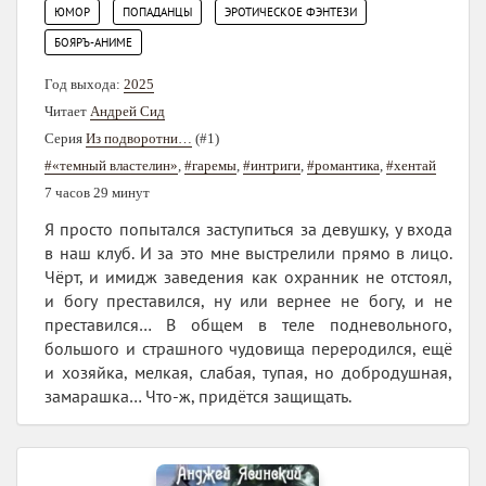
,
,
,
ЮМОР
ПОПАДАНЦЫ
ЭРОТИЧЕСКОЕ ФЭНТЕЗИ
БОЯРЪ-АНИМЕ
Год выхода:
2025
Читает
Андрей Сид
Серия
Из подворотни…
(#1)
#«темный властелин»
,
#гаремы
,
#интриги
,
#романтика
,
#хентай
7 часов 29 минут
Я просто попытался заступиться за девушку, у входа
в наш клуб. И за это мне выстрелили прямо в лицо.
Чёрт, и имидж заведения как охранник не отстоял,
и богу преставился, ну или вернее не богу, и не
преставился… В общем в теле подневольного,
большого и страшного чудовища переродился, ещё
и хозяйка, мелкая, слабая, тупая, но добродушная,
замарашка… Что-ж, придётся защищать.