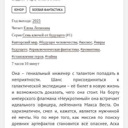
,
ЮМОР
БОЕВАЯ ФАНТАСТИКА
Год выхода:
2025
Читает
Елена Лепихина
Серия
Семь ключей от будущего
(#1)
#авторский мир
,
#будущее человечества
,
#космос
,
#миры
будущего
,
#приключенческая фантастика
,
#романтика
,
#становление героя
,
#тайны
7 часов 10 минут
Она – гениальный инженер с талантом попадать в
неприятности. Шанс присоединиться к
галактической экспедиции – её билет в новую жизнь
и возможность доказать, чего она стоит. На борту
имперского флагмана «Неукротимый» она встречает
идеального офицера, лейтенанта Макса Веста. Он
харизматичен, смел и, кажется, является мужчиной
её мечты. Но по мере того, как миссия по поиску
древних артефактов становится всё опаснее, Аска