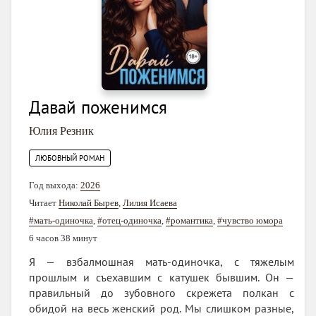
Давай поженимся
Юлия Резник
ЛЮБОВНЫЙ РОМАН
Год выхода:
2026
Читает
Николай Бырев
,
Лилия Исаева
#мать-одиночка
,
#отец-одиночка
,
#романтика
,
#чувство юмора
6 часов 38 минут
Я — взбалмошная мать-одиночка, с тяжелым
прошлым и съехавшим с катушек бывшим. Он —
правильный до зубовного скрежета полкан с
обидой на весь женский род. Мы слишком разные,