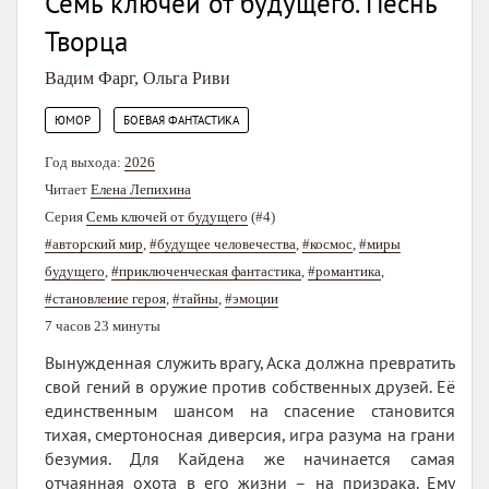
Семь ключей от будущего. Песнь
Творца
Вадим Фарг
,
Ольга Риви
,
ЮМОР
БОЕВАЯ ФАНТАСТИКА
Год выхода:
2026
Читает
Елена Лепихина
Серия
Семь ключей от будущего
(#4)
#авторский мир
,
#будущее человечества
,
#космос
,
#миры
будущего
,
#приключенческая фантастика
,
#романтика
,
#становление героя
,
#тайны
,
#эмоции
7 часов 23 минуты
Вынужденная служить врагу, Аска должна превратить
свой гений в оружие против собственных друзей. Её
единственным шансом на спасение становится
тихая, смертоносная диверсия, игра разума на грани
безумия. Для Кайдена же начинается самая
отчаянная охота в его жизни – на призрака. Ему