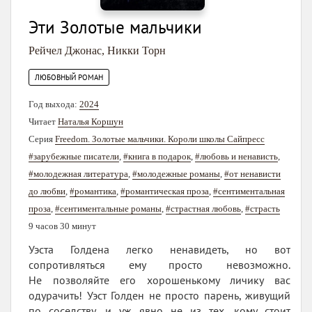
Эти Золотые мальчики
Рейчел Джонас
,
Никки Торн
ЛЮБОВНЫЙ РОМАН
Год выхода:
2024
Читает
Наталья Коршун
Серия
Freedom. Золотые мальчики. Короли школы Сайпресс
#зарубежные писатели
,
#книга в подарок
,
#любовь и ненависть
,
#молодежная литература
,
#молодежные романы
,
#от ненависти
до любви
,
#романтика
,
#романтическая проза
,
#сентиментальная
проза
,
#сентиментальные романы
,
#страстная любовь
,
#страсть
9 часов 30 минут
Уэста Голдена легко ненавидеть, но вот
сопротивляться ему просто невозможно.
Не позволяйте его хорошенькому личику вас
одурачить! Уэст Голден не просто парень, живущий
по соседству, и уж явно не из тех, кому стоит