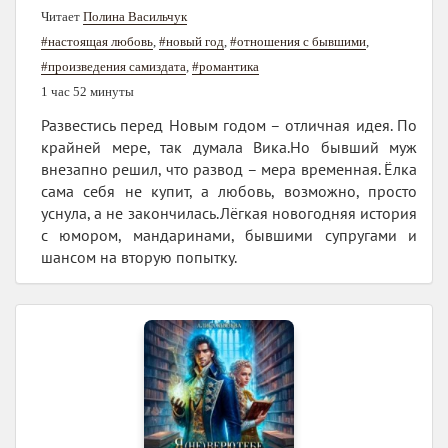
Читает
Полина Васильчук
#настоящая любовь
,
#новый год
,
#отношения с бывшими
,
#произведения самиздата
,
#романтика
1 час 52 минуты
Развестись перед Новым годом – отличная идея. По
крайней мере, так думала Вика.Но бывший муж
внезапно решил, что развод – мера временная. Ёлка
сама себя не купит, а любовь, возможно, просто
уснула, а не закончилась.Лёгкая новогодняя история
с юмором, мандаринами, бывшими супругами и
шансом на вторую попытку.