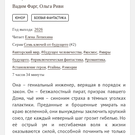
Вадим Фарг
,
Ольга Риви
,
ЮМОР
БОЕВАЯ ФАНТАСТИКА
Год выхода:
2026
Читает
Елена Лепихина
Серия
Семь ключей от будущего
(#2)
#авторский мир
,
#будущее человечества
,
#космос
,
#миры
будущего
,
#приключенческая фантастика
,
#романтика
,
#становление героя
,
#тайны
,
#эмоции
7 часов 34 минуты
Она – гениальный инженер, верящая в порядок и
закон. Он – безжалостный пират, призрак павшего
Дома, чьё имя – синоним страха в тёмных уголках
галактики. Преданные и брошенные умирать на
краю вселенной, они вынуждены заключить хрупкий
союз, где каждый неверный шаг грозит гибелью. Но
её острый ум и несгибаемая воля к жизни
оказываются силой, способной починить не только