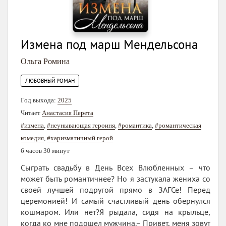
Измена под марш Мендельсона
Ольга Ромина
ЛЮБОВНЫЙ РОМАН
Год выхода:
2025
Читает
Анастасия Перета
#измена
,
#неунывающая героиня
,
#романтика
,
#романтическая
комедия
,
#харизматичный герой
6 часов 30 минут
Сыграть свадьбу в День Всех Влюбленных – что
может быть романтичнее? Но я застукала жениха со
своей лучшей подругой прямо в ЗАГСе! Перед
церемонией! И самый счастливый день обернулся
кошмаром. Или нет?Я рыдала, сидя на крыльце,
когда ко мне подошел мужчина.– Привет, меня зовут