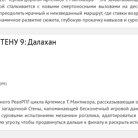
ой сталкивается с новыми смертоносными вызовами на деся
преодолеть мрачный и неизведанный маршрут, где ставки возра
намичное развитие сюжета, глубокую прокачку навыков и суро
ТЕНУ 9: Далахан
(#9)
бного РеалРПГ-цикла Артемиса Т. Мантикора, рассказывающая 
 загадочной Стены, напоминающей бесконечный игровой данж
и суровыми испытаниями механики рогалика, адаптироваться
ю угрозу, чтобы продвинуться дальше к финалу и раскрыть ис