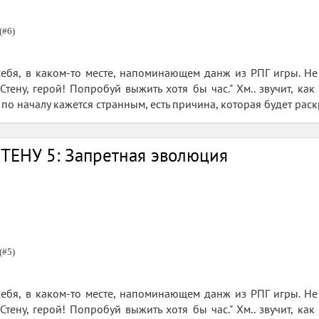
(#6)
себя, в каком-то месте, напоминающем данж из РПГ игры. Не
тену, герой! Попробуй выжить хотя бы час." Хм.. звучит, как
о по началу кажется странным, есть причина, которая будет раск
ТЕНУ 5: Запретная эволюция
(#5)
себя, в каком-то месте, напоминающем данж из РПГ игры. Не
тену, герой! Попробуй выжить хотя бы час." Хм.. звучит, как