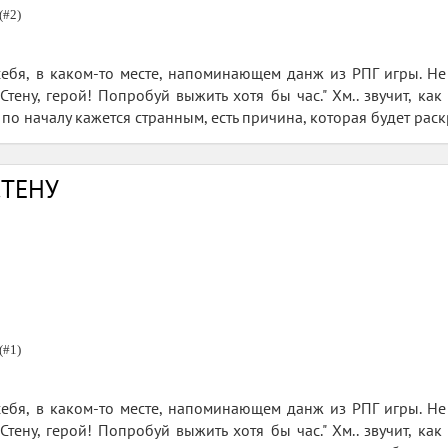
(#2)
себя, в каком-то месте, напоминающем данж из РПГ игры. Не
тену, герой! Попробуй выжить хотя бы час." Хм.. звучит, как
о по началу кажется странным, есть причина, которая будет раск
СТЕНУ
(#1)
себя, в каком-то месте, напоминающем данж из РПГ игры. Не
тену, герой! Попробуй выжить хотя бы час." Хм.. звучит, как