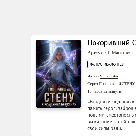
Покоривший С
Артемис Т. Мантикор
ФАНТАСТИКА, ФЭНТЕЗИ
Читает
Shnappster
Серия
Покоривший СТЕНУ
10 часов 52 минуты
«Всадники бедствия»
память героя, заброш
новыми смертоносным
выживание в этой тех
свои силы ради...