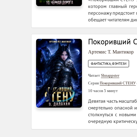
котором главный гер
персонажу предстоит 
обещает читателям ди
Покоривший С
Артемис Т. Мантикор
ФАНТАСТИКА, ФЭНТЕЗИ
Читает
Shnappster
Серия
Покоривший СТЕНУ
10 часов 5 минут
Девятая часть масшта
смертельно опасной и
столкнуться с новым
очередную критическу