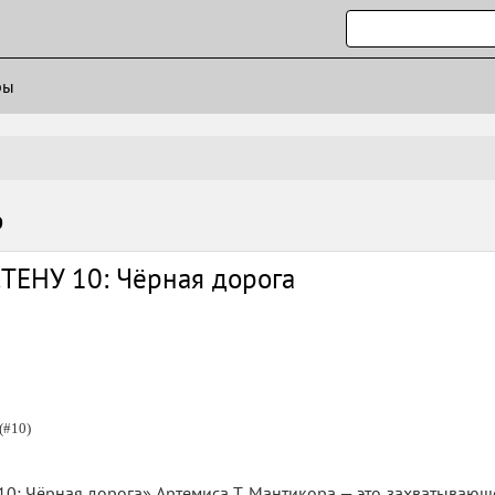
ры
р
ТЕНУ 10: Чёрная дорога
(#10)
: Чёрная дорога» Артемиса Т. Мантикора — это захватывающ