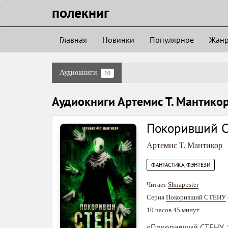
полекниг
Главная
Новинки
Популярное
Жан
Аудиокниги
10
Аудиокниги Артемис Т. Мантико
Покоривший С
Артемис Т. Мантикор
ФАНТАСТИКА, ФЭНТЕЗИ
Читает
Shnappster
Серия
Покоривший СТЕНУ
10 часов 45 минут
«Покоривший СТЕНУ 10