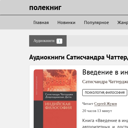
полекниг
Главная
Новинки
Популярное
Жан
Аудиокниги
1
Аудиокниги Сатисчандра Чатте
Введение в и
Сатисчандра Чаттердж
ПСИХОЛОГИЯ, ФИЛОСОФИЯ
Читает
Сергей Жуков
20 часов 13 минут
Книга «Введение в и
авторитетных и дост