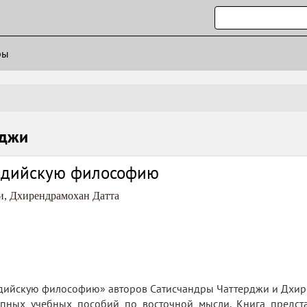
ры
рджи
ндийскую философию
и
,
Дхирендрамохан Датта
ндийскую философию» авторов Сатисчандры Чаттерджи и Дхир
упных учебных пособий по восточной мысли. Книга предст