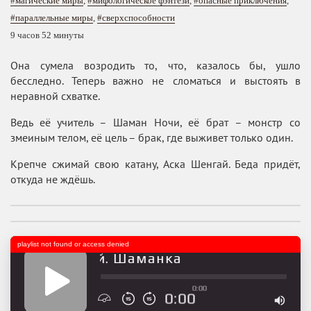
#магические миры
,
#мифологическое фэнтези
,
#опасные приключения
,
#параллельные миры
,
#сверхспособности
9 часов 52 минуты
Она сумела возродить то, что, казалось бы, ушло
бесследно. Теперь важно не сломаться и выстоять в
неравной схватке.
Ведь её учитель – Шаман Ночи, её брат – монстр со
змеиным телом, её цель – брак, где выживет только один.
Крепче сжимай свою катану, Аска Шенгай. Беда придёт,
откуда не ждёшь.
playlist not found or access denied
клана Шенгай. Шаманка
0:00
0:00