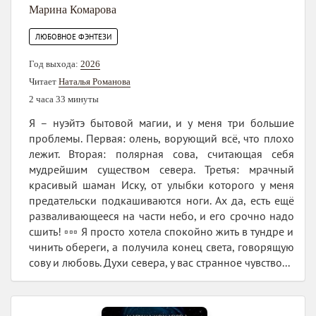
Марина Комарова
ЛЮБОВНОЕ ФЭНТЕЗИ
Год выхода:
2026
Читает
Наталья Романова
2 часа 33 минуты
Я – нуэйтэ бытовой магии, и у меня три большие
проблемы. Первая: олень, ворующий всё, что плохо
лежит. Вторая: полярная сова, считающая себя
мудрейшим существом севера. Третья: мрачный
красивый шаман Иску, от улыбки которого у меня
предательски подкашиваются ноги. Ах да, есть ещё
разваливающееся на части небо, и его срочно надо
сшить! ▫️▫️▫️ Я просто хотела спокойно жить в тундре и
чинить обереги, а получила конец света, говорящую
сову и любовь. Духи севера, у вас странное чувство...