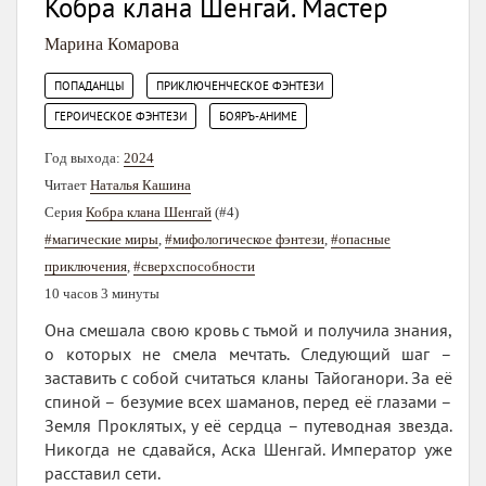
Кобра клана Шенгай. Мастер
Марина Комарова
,
,
ПОПАДАНЦЫ
ПРИКЛЮЧЕНЧЕСКОЕ ФЭНТЕЗИ
,
ГЕРОИЧЕСКОЕ ФЭНТЕЗИ
БОЯРЪ-АНИМЕ
Год выхода:
2024
Читает
Наталья Кашина
Серия
Кобра клана Шенгай
(#4)
#магические миры
,
#мифологическое фэнтези
,
#опасные
приключения
,
#сверхспособности
10 часов 3 минуты
Она смешала свою кровь с тьмой и получила знания,
о которых не смела мечтать. Следующий шаг –
заставить с собой считаться кланы Тайоганори. За её
спиной – безумие всех шаманов, перед её глазами –
Земля Проклятых, у её сердца – путеводная звезда.
Никогда не сдавайся, Аска Шенгай. Император уже
расставил сети.