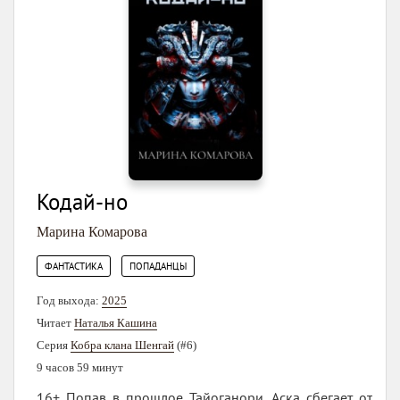
Кодай-но
Марина Комарова
,
ФАНТАСТИКА
ПОПАДАНЦЫ
Год выхода:
2025
Читает
Наталья Кашина
Серия
Кобра клана Шенгай
(#6)
9 часов 59 минут
16+ Попав в прошлое Тайоганори, Аска сбегает от