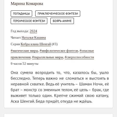
Марина Комарова
,
,
ПОПАДАНЦЫ
ПРИКЛЮЧЕНЧЕСКОЕ ФЭНТЕЗИ
,
ГЕРОИЧЕСКОЕ ФЭНТЕЗИ
БОЯРЪ-АНИМЕ
Год выхода:
2024
Читает
Наталья Кашина
Серия
Кобра клана Шенгай
(#3)
#магические миры
,
#мифологическое фэнтези
,
#опасные
приключения
,
#параллельные миры
,
#сверхспособности
9 часов 52 минуты
Она сумела возродить то, что, казалось бы, ушло
бесследно. Теперь важно не сломаться и выстоять в
неравной схватке. Ведь её учитель – Шаман Ночи, её
брат – монстр со змеиным телом, её цель – брак, где
выживет только один. Крепче сжимай свою катану,
Аска Шенгай. Беда придёт, откуда не ждёшь.