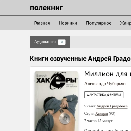
полекниг
Главная
Новинки
Популярное
Жан
Аудиокниги
31
Книги озвученные Андрей Град
Миллион для 
Александр Чубарьян
ФАНТАСТИКА, ФЭНТЕЗИ
Читает
Андрей Градобоев
Серия
Хакеры
(#3)
7 часов 45 минут
Однообразно-буднична