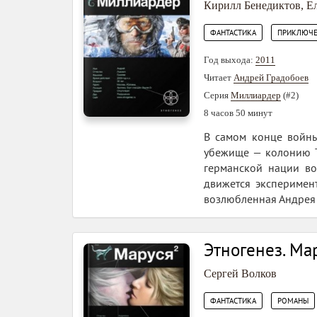
Кирилл Бенедиктов
,
Е
,
ФАНТАСТИКА
ПРИКЛЮЧЕ
Год выхода:
2011
Читает
Андрей Градобоев
Серия
Миллиардер
(#2)
8 часов 50 минут
В самом конце войны
убежище — колонию Ту
германской нации во
движется эксперимент
возлюбленная Андрея 
Этногенез. Мар
Сергей Волков
,
ФАНТАСТИКА
РОМАНЫ