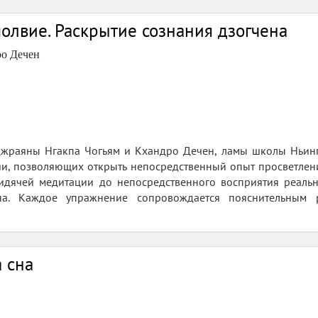
олвие. Раскрытие сознания дзогчена
о Дечен
джраяны Нгакпа Чогьям и Кхандро Дечен, ламы школы Ньинг
ии, позволяющих открыть непосредственный опыт просветлен
сидячей медитации до непосредственного восприятия реальн
на. Каждое упражнение сопровождается пояснительным 
а сна