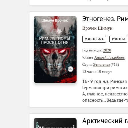
Этногенез. Рим
Врочек Шимун
,
ФАНТАСТИКА
РОМАНЫ
Год выхода:
2020
Читает
Андрей Градобоев
Серия
Этногенез
(#13)
13 часов 19 минут
16- 9 год н.э. Римск
Германия три римских 
А, главное, неизвестн
опасность... Ведь где
Арктический 