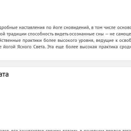
дробные наставления по йоге сновидений, в том числе осно
ской традиции способность видеть осознанные сны — не самоце
йственные практики более высокого уровня, ведущие к осво
е йогой Ясного Света. Эта еще более высокая практика срод
ата
ался, все занимаются своими делами, в основном вполне лег