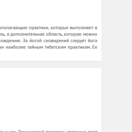
вополагающие практики, которые выполняют в
ль, а дополнительная область, которую можно
бождению. За йогой сновидений следует йога
ни наиболее тайным тибетским практикам. Ее
альными. Технический прогресс уверенно прет