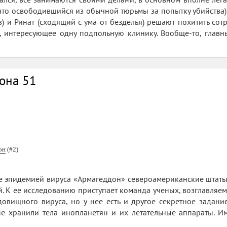
 что освободившийся из обычной тюрьмы за попытку убийства
) и Ринат (сходящий с ума от безделья) решают похитить со
о, интересующее одну подпольную клинику. Вообще-то, главны
она 51
он
(#2)
е эпидемией вируса «Армагеддон» североамериканские штаты
. К ее исследованию приступает команда ученых, возглавляем
овищного вируса, но у нее есть и другое секретное задани
е хранили тела инопланетян и их летательные аппараты. Им