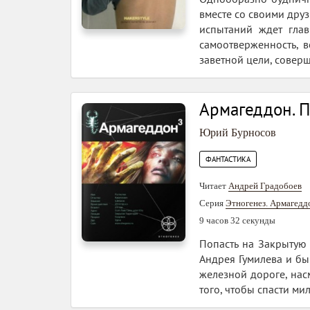
вместе со своими дру
испытаний ждет глав
самоотверженность, 
заветной цели, соверш
Армагеддон. 
Юрий Бурносов
ФАНТАСТИКА
Читает
Андрей Градобоев
Серия
Этногенез. Армагедд
9 часов 32 секунды
Попасть на Закрытую 
Андрея Гумилева и бы
железной дороге, нас
того, чтобы спасти м