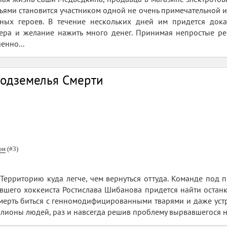
зьями становится участником одной не очень примечательной 
ных героев. В течение нескольких дней им придется дока
вера и желание нажить много денег. Принимая непростые р
енно...
Подземелья Смерти
он
(#3)
Территорию куда легче, чем вернуться оттуда. Команде под 
вшего хоккеиста Ростислава Шибанова придется найти останк
мерть биться с генномодифицированными тварями и даже устр
иллионы людей, раз и навсегда решив проблему вырвавшегося 