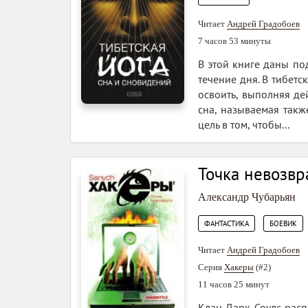
Читает
Андрей Градобоев
7 часов 53 минуты
В этой книге даны по
течение дня. В тибет
освоить, выполняя де
сна, называемая такж
цель в том, чтобы...
Точка невозвр
Александр Чубарьян
,
ФАНТАСТИКА
БОЕВИК
Читает
Андрей Градобоев
Серия
Хакеры
(#2)
11 часов 25 минут
Клан Дарк Соулс расп