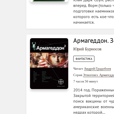
вперед. Ворм (только
подготовке наемников
которого есть кое-чт
начинается.
Армагеддон. З
Юрий Бурносов
ФАНТАСТИКА
Читает
Андрей Градобоев
Серия
Этногенез. Армагедд
7 часов 56 минут
2014 год. Пораженны
Закрытой территорией
поиск вакцины от чуд
американские военны
недрах которой...