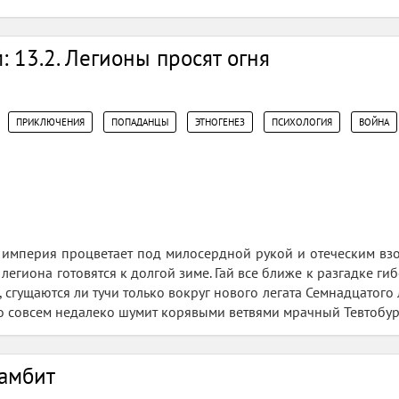
: 13.2. Легионы просят огня
,
,
,
,
,
ПРИКЛЮЧЕНИЯ
ПОПАДАНЦЫ
ЭТНОГЕНЕЗ
ПСИХОЛОГИЯ
ВОЙНА
ая империя процветает под милосердной рукой и отеческим вз
легиона готовятся к долгой зиме. Гай все ближе к разгадке гиб
о, сгущаются ли тучи только вокруг нового легата Семнадцатог
-то совсем недалеко шумит корявыми ветвями мрачный Тевтобур
гамбит