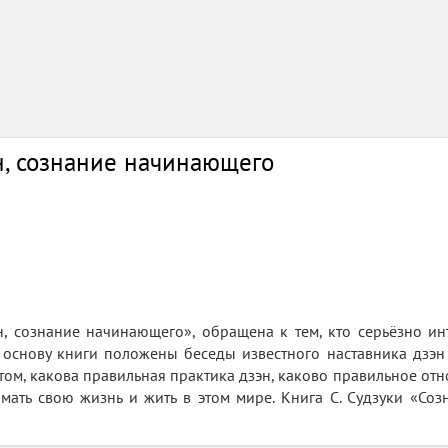
н, сознание начинающего
н, сознание начинающего», обращена к тем, кто серьёзно и
В основу книги положены беседы известного наставника дзэ
 том, какова правильная практика дзэн, каково правильное от
имать свою жизнь и жить в этом мире. Книга С. Судзуки «Со