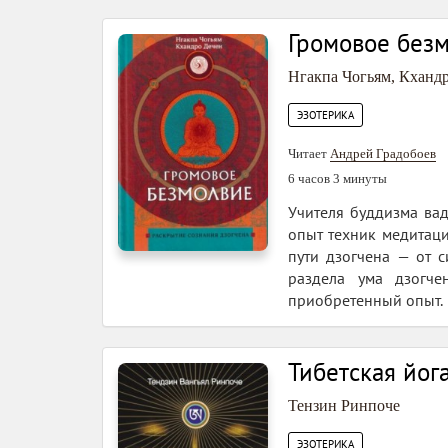
Громовое безм
Нгакпа Чогьям
,
Кхандр
ЭЗОТЕРИКА
Читает
Андрей Градобоев
6 часов 3 минуты
Учителя буддизма ва
опыт техник медитац
пути дзогчена — от 
раздела ума дзогче
приобретенный опыт.
Тибетская йог
Тензин Ринпоче
ЭЗОТЕРИКА