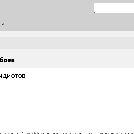
ры
обоев
идиотов
я жизнь Саши Медведкина, продавца в магазине электротовар