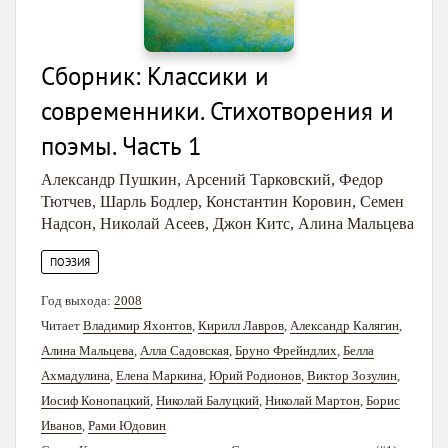
Сборник: Классики и
современники. Стихотворения и
поэмы. Часть 1
Александр Пушкин
,
Арсений Тарковский
,
Федор
Тютчев
,
Шарль Бодлер
,
Константин Коровин
,
Семен
Надсон
,
Николай Асеев
,
Джон Китс
,
Алина Мальцева
ПОЭЗИЯ
Год выхода:
2008
Читает
Владимир Яхонтов
,
Кирилл Лавров
,
Александр Калягин
,
Алина Мальцева
,
Алла Садовская
,
Бруно Фрейндлих
,
Белла
Ахмадулина
,
Елена Маркина
,
Юрий Родионов
,
Виктор Зозулин
,
Иосиф Конопацкий
,
Николай Балуцкий
,
Николай Мартон
,
Борис
Иванов
,
Рами Юдовин