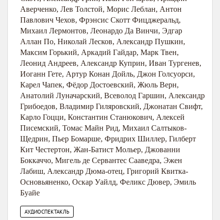
Аверченко
,
Лев Толстой
,
Морис Леблан
,
Антон
Павлович Чехов
,
Фрэнсис Скотт Фицджеральд
,
Михаил Лермонтов
,
Леонардо Да Винчи
,
Эдгар
Аллан По
,
Николай Лесков
,
Александр Пушкин
,
Максим Горький
,
Аркадий Гайдар
,
Марк Твен
,
Леонид Андреев
,
Александр Куприн
,
Иван Тургенев
,
Иоганн Гете
,
Артур Конан Дойль
,
Джон Голсуорси
,
Карел Чапек
,
Фёдор Достоевский
,
Жюль Верн
,
Анатолий Луначарский
,
Всеволод Гаршин
,
Александр
Грибоедов
,
Владимир Гиляровский
,
Джонатан Свифт
,
Карло Гоцци
,
Константин Станюкович
,
Алексей
Писемский
,
Томас Майн Рид
,
Михаил Салтыков-
Щедрин
,
Пьер Бомарше
,
Фридрих Шиллер
,
Гилберт
Кит Честертон
,
Жан-Батист Мольер
,
Джованни
Боккаччо
,
Мигель де Сервантес Сааведра
,
Эжен
Лабиш
,
Александр Дюма-отец
,
Григорий Квитка-
Основьяненко
,
Оскар Уайлд
,
Феликс Дювер
,
Эмиль
Буайе
АУДИОСПЕКТАКЛЬ