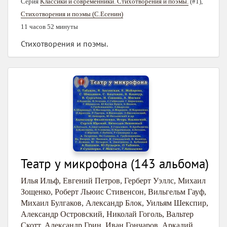
Серия
Классики и современники. Стихотворения и поэмы.
(#1),
Стихотворения и поэмы (С.Есенин)
11 часов 52 минуты
Стихотворения и поэмы.
Театр у микрофона (143 альбома)
Илья Ильф
,
Евгений Петров
,
Герберт Уэллс
,
Михаил
Зощенко
,
Роберт Льюис Стивенсон
,
Вильгельм Гауф
,
Михаил Булгаков
,
Александр Блок
,
Уильям Шекспир
,
Александр Островский
,
Николай Гоголь
,
Вальтер
Скотт
,
Александр Грин
,
Иван Гончаров
,
Аркадий