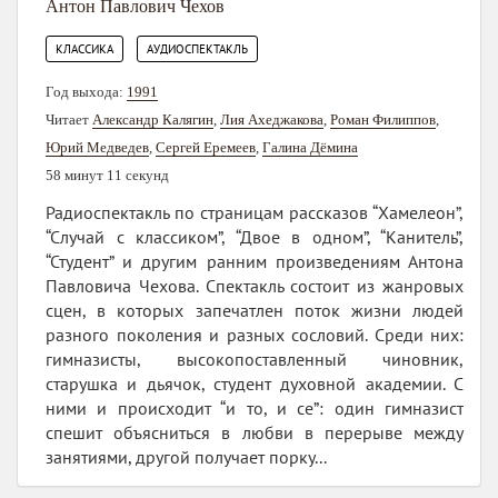
Антон Павлович Чехов
,
КЛАССИКА
АУДИОСПЕКТАКЛЬ
Год выхода:
1991
Читает
Александр Калягин
,
Лия Ахеджакова
,
Роман Филиппов
,
Юрий Медведев
,
Сергей Еремеев
,
Галина Дёмина
58 минут 11 секунд
Радиоспектакль по страницам рассказов “Хамелеон”,
“Случай с классиком”, “Двое в одном”, “Канитель”,
“Студент” и другим ранним произведениям Антона
Павловича Чехова. Спектакль состоит из жанровых
сцен, в которых запечатлен поток жизни людей
разного поколения и разных сословий. Среди них:
гимназисты, высокопоставленный чиновник,
старушка и дьячок, студент духовной академии. С
ними и происходит “и то, и се”: один гимназист
спешит объясниться в любви в перерыве между
занятиями, другой получает порку...