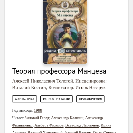
Теория профессора Манцева
Алексей Николаевич Толстой
,
Инсценировка:
Виталий Костин
,
Композитор: Игорь Назарук
,
,
ФАНТАСТИКА
РАДИОСПЕКТАКЛИ
ПРИКЛЮЧЕНИЯ
Год выхода:
1988
Читает
Зиновий Гердт
,
Александр Калягин
,
Александр
Филиппенко
,
Альберт Филозов
,
Всеволод Ларионов
,
Ирина
Акулова
,
Валерий Хлевинский
,
Алексей Блохин
,
Ольга Сирина
,