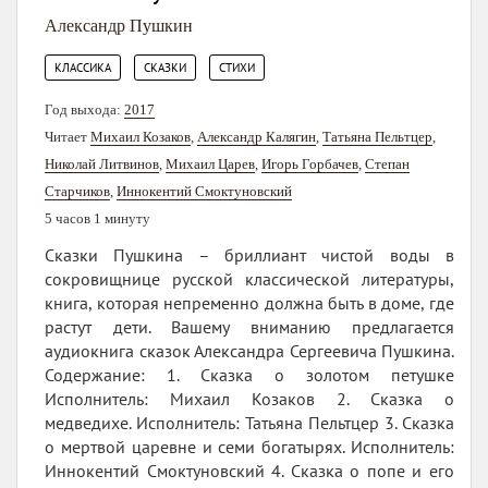
Александр Пушкин
,
,
КЛАССИКА
СКАЗКИ
СТИХИ
Год выхода:
2017
Читает
Михаил Козаков
,
Александр Калягин
,
Татьяна Пельтцер
,
Николай Литвинов
,
Михаил Царев
,
Игорь Горбачев
,
Степан
Старчиков
,
Иннокентий Смоктуновский
5 часов 1 минуту
Сказки Пушкина – бриллиант чистой воды в
сокровищнице русской классической литературы,
книга, которая непременно должна быть в доме, где
растут дети. Вашему вниманию предлагается
аудиокнига сказок Александра Сергеевича Пушкина.
Содержание: 1. Сказка о золотом петушке
Исполнитель: Михаил Козаков 2. Сказка о
медведихе. Исполнитель: Татьяна Пельтцер 3. Сказка
о мертвой царевне и семи богатырях. Исполнитель:
Иннокентий Смоктуновский 4. Сказка о попе и его