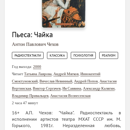
Пьеса: Чайка
Антон Павлович Чехов
,
,
,
РАДИОСПЕКТАКЛИ
КЛАССИКА
ПСИХОЛОГИЯ
РЕАЛИЗМ
Год выхода:
2000
Читает
Татьяна Лаврова
,
Андрей Мягков
,
Иннокентий
Смоктуновский
,
Вячеслав Невинный
,
Андрей Попов
,
Анастасия
Вертинская
,
Виктор Сергачев
,
Ия Саввина
,
Александр Калягин
,
Владимир Привальцев
,
Анастасия Вознесенская
2 часа 47 минут
16+ А.П. Чехов: "Чайка". Радиоспектакль в
исполнении артистов театра МХАТ СССР им. М.
Горького, 1981г. Неразделенная любовь,