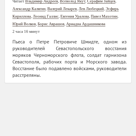
Читает
Владимир Андреев
,
Всеволод Якут
,
Серафим Зайцев
,
Александр Калягин
,
Валерий Лекарев
,
Лев Любецкий
,
Эсфирь
Кириллова
,
Леонид Галлис
,
Евгения Уралова
,
Павел Махотин
,
Юрий Волков
,
Борис Аврашов
,
Ариадна Ардашникова
2 часа 16 минут
Пьеса о Петре Петровиче Шмидте, одном из
руководителей Севастопольского восстания
моряков Черноморского флота, солдат гарнизона
Севастополя, рабочих порта и Морского завода.
Восстание было подавлено войсками, руководители
расстреляны.