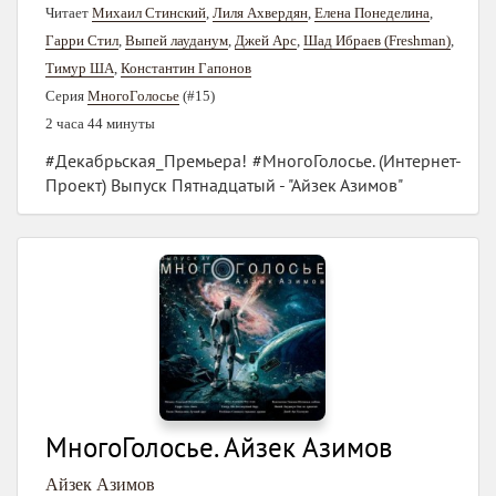
Читает
Михаил Стинский
,
Лиля Ахвердян
,
Елена Понеделина
,
Гарри Стил
,
Выпей лауданум
,
Джей Арс
,
Шад Ибраев (Freshman)
,
Тимур ША
,
Константин Гапонов
Серия
МногоГолосье
(#15)
2 часа 44 минуты
#Декабрьская_Премьера! #МногоГолосье. (Интернет-
Проект) Выпуск Пятнадцатый - "Айзек Азимов"
МногоГолосье. Айзек Азимов
Айзек Азимов