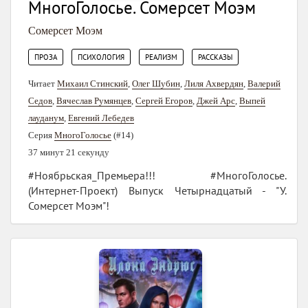
МногоГолосье. Сомерсет Моэм
Сомерсет Моэм
,
,
,
ПРОЗА
ПСИХОЛОГИЯ
РЕАЛИЗМ
РАССКАЗЫ
Читает
Михаил Стинский
,
Олег Шубин
,
Лиля Ахвердян
,
Валерий
Седов
,
Вячеслав Румянцев
,
Сергей Егоров
,
Джей Арс
,
Выпей
лауданум
,
Евгений Лебедев
Серия
МногоГолосье
(#14)
37 минут 21 секунду
#Ноябрьская_Премьера!!! #МногоГолосье.
(Интернет-Проект) Выпуск Четырнадцатый - "У.
Сомерсет Моэм"!