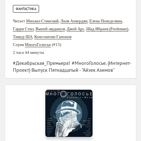
ФАНТАСТИКА
Читает
Михаил Стинский
,
Лиля Ахвердян
,
Елена Понеделина
,
Гарри Стил
,
Выпей лауданум
,
Джей Арс
,
Шад Ибраев (Freshman)
,
Тимур ША
,
Константин Гапонов
Серия
МногоГолосье
(#15)
2 часа 44 минуты
#Декабрьская_Премьера! #МногоГолосье. (Интернет-
Проект) Выпуск Пятнадцатый - "Айзек Азимов"