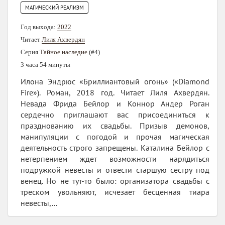
МАГИЧЕСКИЙ РЕАЛИЗМ
Год выхода:
2022
Читает
Лиля Ахвердян
Серия
Тайное наследие
(#4)
3 часа 54 минуты
Илона Эндрюс «Бриллиантовый огонь» («Diamond
Fire»). Роман, 2018 год. Читает Лиля Ахвердян.
Невада Фрида Бейлор и Коннор Андер Роган
сердечно приглашают вас присоединиться к
празднованию их свадьбы. Призыв демонов,
манипуляции с погодой и прочая магическая
деятельность строго запрещены. Каталина Бейлор с
нетерпением ждет возможности нарядиться
подружкой невесты и отвести старшую сестру под
венец. Но не тут-то было: организатора свадьбы с
треском увольняют, исчезает бесценная тиара
невесты,...