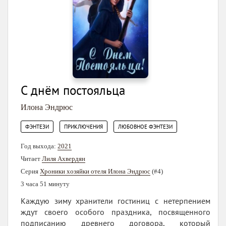
С днëм постояльца
Илона Эндрюс
,
,
ФЭНТЕЗИ
ПРИКЛЮЧЕНИЯ
ЛЮБОВНОЕ ФЭНТЕЗИ
Год выхода:
2021
Читает
Лиля Ахвердян
Серия
Хроники хозяйки отеля Илона Эндрюс
(#4)
3 часа 51 минуту
Каждую зиму хранители гостиниц с нетерпением
ждут своего особого праздника, посвященного
подписанию древнего договора, который