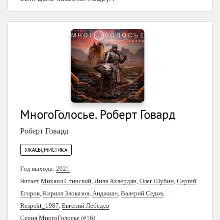
МногоГолосье. Роберт Говард
Роберт Говард
УЖАСЫ, МИСТИКА
Год выхода:
2021
Читает
Михаил Стинский
,
Лиля Ахвердян
,
Олег Шубин
,
Сергей
Егоров
,
Кирилл Злоказов
,
Анджиан
,
Валерий Седов
,
Respekt_1987
,
Евгений Лебедев
Серия
МногоГолосье
(#16)