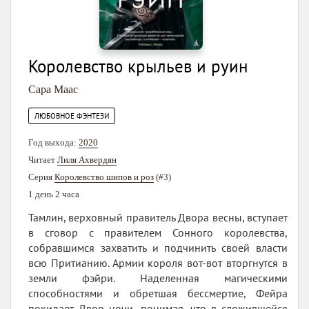
Королевство крыльев и руин
Сара Маас
ЛЮБОВНОЕ ФЭНТЕЗИ
Год выхода:
2020
Читает
Лиля Ахвердян
Серия
Королевство шипов и роз
(#3)
1 день 2 часа
Тамлин, верховный правитель Двора весны, вступает
в сговор с правителем Сонного королевства,
собравшимся захватить и подчинить своей власти
всю Притианию. Армии короля вот-вот вторгнутся в
земли фэйри. Наделенная магическими
способностями и обретшая бессмертие, Фейра
покидает Двор ночи, понимая, что в сложившейся