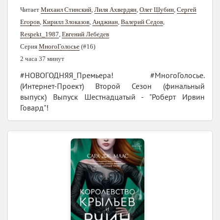
Читает
Михаил Стинский
,
Лиля Ахвердян
,
Олег Шубин
,
Сергей
Егоров
,
Кирилл Злоказов
,
Анджиан
,
Валерий Седов
,
Respekt_1987
,
Евгений Лебедев
Серия
МногоГолосье
(#16)
2 часа 37 минут
#НОВОГОДНЯЯ_Премьера! #МногоГолосье.
(Интернет-Проект) Второй Сезон (финальный
выпуск) Выпуск Шестнадцатый - "Роберт Ирвин
Говард"!