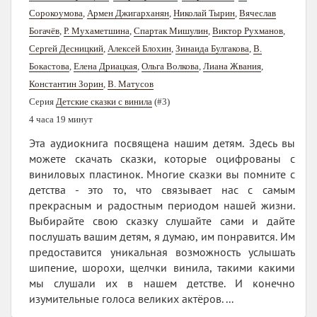
Сорокоумова
,
Армен Джигарханян
,
Николай Тырин
,
Вячеслав
Богачёв
,
Р. Мухаметшина
,
Спартак Мишулин
,
Виктор Рухманов
,
Сергей Десницкий
,
Алексей Блохин
,
Зинаида Булгакова
,
В.
Бокастова
,
Елена Дриацкая
,
Ольга Волкова
,
Лиана Жвания
,
Константин Зорин
,
В. Матусов
Серия
Детские сказки с винила
(#3)
4 часа 19 минут
Эта аудиокнига посвящена нашим детям. Здесь вы
можете скачать сказки, которые оцифрованы с
виниловых пластинок. Многие сказки вы помните с
детства - это то, что связывает нас с самым
прекрасным и радостным периодом нашей жизни.
Выбирайте свою сказку слушайте сами и дайте
послушать вашим детям, я думаю, им понравится. Им
предоставится уникальная возможность услышать
шипение, шорохи, щелчки винила, такими какими
мы слушали их в нашем детстве. И конечно
изумительные голоса великих актёров. ...