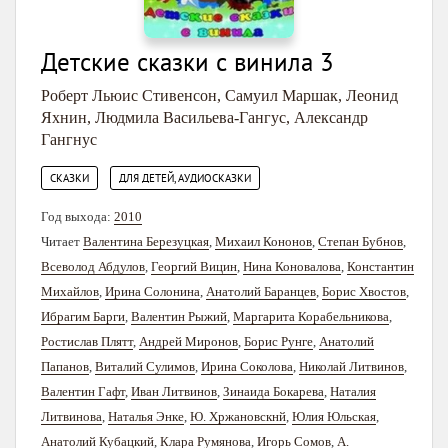
Детские сказки с винила 3
Роберт Льюис Стивенсон
,
Самуил Маршак
,
Леонид
Яхнин
,
Людмила Васильева-Гангус
,
Александр
Гангнус
,
СКАЗКИ
ДЛЯ ДЕТЕЙ, АУДИОСКАЗКИ
Год выхода:
2010
Читает
Валентина Березуцкая
,
Михаил Кононов
,
Степан Бубнов
,
Всеволод Абдулов
,
Георгий Вицин
,
Нина Коновалова
,
Константин
Михайлов
,
Ирина Солонина
,
Анатолий Баранцев
,
Борис Хвостов
,
Ибрагим Барги
,
Валентин Рыжий
,
Маргарита Корабельникова
,
Ростислав Плятт
,
Андрей Миронов
,
Борис Рунге
,
Анатолий
Папанов
,
Виталий Сулимов
,
Ирина Соколова
,
Николай Литвинов
,
Валентин Гафт
,
Иван Литвинов
,
Зинаида Бокарева
,
Наталия
Литвинова
,
Наталья Энке
,
Ю. Хржановскнй
,
Юлия Юльская
,
Анатолий Кубацкий
,
Клара Румянова
,
Игорь Сомов
,
А.