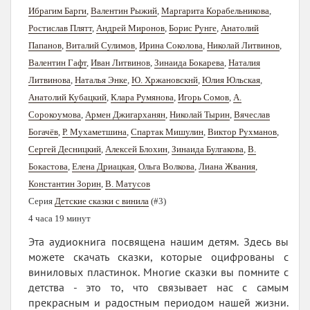
Ибрагим Барги
,
Валентин Рыжий
,
Маргарита Корабельникова
,
Ростислав Плятт
,
Андрей Миронов
,
Борис Рунге
,
Анатолий
Папанов
,
Виталий Сулимов
,
Ирина Соколова
,
Николай Литвинов
,
Валентин Гафт
,
Иван Литвинов
,
Зинаида Бокарева
,
Наталия
Литвинова
,
Наталья Энке
,
Ю. Хржановскнй
,
Юлия Юльская
,
Анатолий Кубацкий
,
Клара Румянова
,
Игорь Сомов
,
А.
Сорокоумова
,
Армен Джигарханян
,
Николай Тырин
,
Вячеслав
Богачёв
,
Р. Мухаметшина
,
Спартак Мишулин
,
Виктор Рухманов
,
Сергей Десницкий
,
Алексей Блохин
,
Зинаида Булгакова
,
В.
Бокастова
,
Елена Дриацкая
,
Ольга Волкова
,
Лиана Жвания
,
Константин Зорин
,
В. Матусов
Серия
Детские сказки с винила
(#3)
4 часа 19 минут
Эта аудиокнига посвящена нашим детям. Здесь вы
можете скачать сказки, которые оцифрованы с
виниловых пластинок. Многие сказки вы помните с
детства - это то, что связывает нас с самым
прекрасным и радостным периодом нашей жизни.