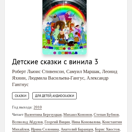
Детские сказки с винила 3
Роберт Льюис Стивенсон
,
Самуил Маршак
,
Леонид
Яхнин
,
Людмила Васильева-Гангус
,
Александр
Гангнус
,
СКАЗКИ
ДЛЯ ДЕТЕЙ, АУДИОСКАЗКИ
Год выхода:
2010
Читает
Валентина Березуцкая
,
Михаил Кононов
,
Степан Бубнов
,
Всеволод Абдулов
,
Георгий Вицин
,
Нина Коновалова
,
Константин
Михайлов
,
Ирина Солонина
,
Анатолий Баранцев
,
Борис Хвостов
,