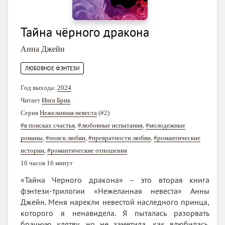
Тайна чёрного дракона
Анна Джейн
ЛЮБОВНОЕ ФЭНТЕЗИ
Год выхода:
2024
Читает
Инга Брик
Серия
Нежеланная невеста
(#2)
#в поисках счастья
,
#любовные испытания
,
#молодежные
романы
,
#поиск любви
,
#превратности любви
,
#романтические
истории
,
#романтические отношения
10 часов 16 минут
«Тайна Черного дракона» – это вторая книга
фэнтези-трилогии «Нежеланная невеста» Анны
Джейн. Меня нарекли невестой наследного принца,
которого я ненавидела. Я пыталась разорвать
брачную клятву, но не заметила, как влюбилась.