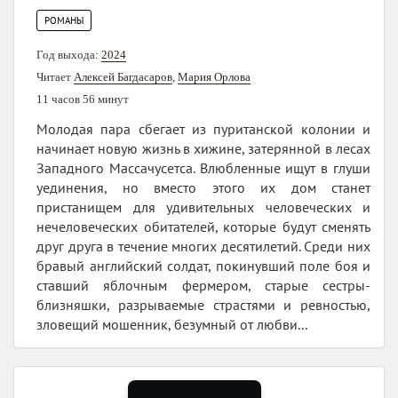
РОМАНЫ
Год выхода:
2024
Читает
Алексей Багдасаров
,
Мария Орлова
11 часов 56 минут
Молодая пара сбегает из пуританской колонии и
начинает новую жизнь в хижине, затерянной в лесах
Западного Массачусетса. Влюбленные ищут в глуши
уединения, но вместо этого их дом станет
пристанищем для удивительных человеческих и
нечеловеческих обитателей, которые будут сменять
друг друга в течение многих десятилетий. Среди них
бравый английский солдат, покинувший поле боя и
ставший яблочным фермером, старые сестры-
близняшки, разрываемые страстями и ревностью,
зловещий мошенник, безумный от любви...