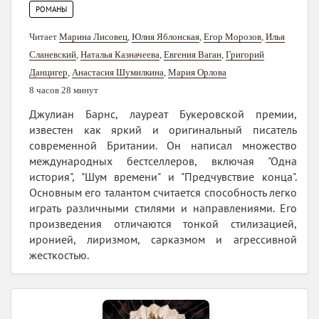
РОМАНЫ
Читает
Марина Лисовец
,
Юлия Яблонская
,
Егор Морозов
,
Илья
Сланевский
,
Наталья Казначеева
,
Евгения Ваган
,
Григорий
Данцигер
,
Анастасия Шумилкина
,
Мария Орлова
8 часов 28 минут
Джулиан Барнс, лауреат Букеровской премии,
известен как яркий и оригинальный писатель
современной Британии. Он написал множество
международных бестселлеров, включая "Одна
история", "Шум времени" и "Предчувствие конца".
Основным его талантом считается способность легко
играть различными стилями и направлениями. Его
произведения отличаются тонкой стилизацией,
иронией, лиризмом, сарказмом и агрессивной
жесткостью.