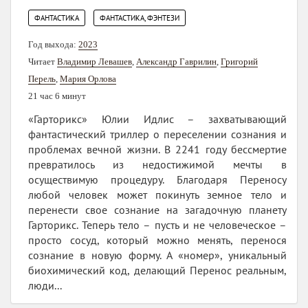
,
ФАНТАСТИКА
ФАНТАСТИКА, ФЭНТЕЗИ
Год выхода:
2023
Читает
Владимир Левашев
,
Александр Гаврилин
,
Григорий
Перель
,
Мария Орлова
21 час 6 минут
«Гарторикс» Юлии Идлис – захватывающий
фантастический триллер о переселении сознания и
проблемах вечной жизни. В 2241 году бессмертие
превратилось из недостижимой мечты в
осуществимую процедуру. Благодаря Переносу
любой человек может покинуть земное тело и
перенести свое сознание на загадочную планету
Гарторикс. Теперь тело – пусть и не человеческое –
просто сосуд, который можно менять, перенося
сознание в новую форму. А «номер», уникальный
биохимический код, делающий Перенос реальным,
люди...