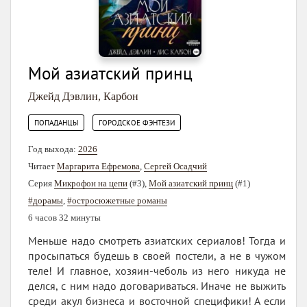
Мой азиатский принц
Джейд Дэвлин
,
Карбон
,
ПОПАДАНЦЫ
ГОРОДСКОЕ ФЭНТЕЗИ
Год выхода:
2026
Читает
Маргарита Ефремова
,
Сергей Осадчий
Серия
Микрофон на цепи
(#3),
Мой азиатский принц
(#1)
#дорамы
,
#остросюжетные романы
6 часов 32 минуты
Меньше надо смотреть азиатских сериалов! Тогда и
просыпаться будешь в своей постели, а не в чужом
теле! И главное, хозяин-чеболь из него никуда не
делся, с ним надо договариваться. Иначе не выжить
среди акул бизнеса и восточной специфики! А если