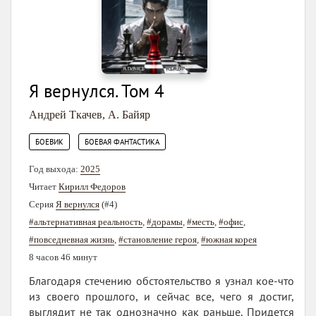
Я вернулся. Том 4
Андрей Ткачев
,
А. Байяр
,
БОЕВИК
БОЕВАЯ ФАНТАСТИКА
Год выхода:
2025
Читает
Кирилл Федоров
Серия
Я вернулся
(#4)
#альтернативная реальность
,
#дорамы
,
#месть
,
#офис
,
#повседневная жизнь
,
#становление героя
,
#южная корея
8 часов 46 минут
Благодаря стечению обстоятельство я узнал кое-что
из своего прошлого, и сейчас все, чего я достиг,
выглядит не так однозначно как раньше. Придется