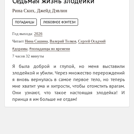
Седьмая жизнь злодейки
Рина Ских
,
Джейд Дэвлин
,
ПОПАДАНЦЫ
ЛЮБОВНОЕ ФЭНТЕЗИ
Год выхода:
2026
Читает
Нина Сашина
,
Валерий Толков
,
Сергей Осадчий
#дорамы
,
#попаданцы во времени
7 часов 32 минуты
Я была доброй и глупой, но меня выставили
злодейкой и убили. Через множество перерождений
я вновь вернулась в самое первое тело, но теперь
мне хватит ума и хитрости, чтобы отомстить врагам.
Они узнают, что такое настоящая злодейка! И
принца я им больше не отдам!