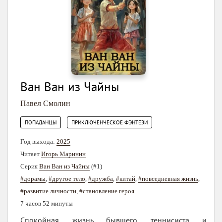
Ван Ван из Чайны
Павел Смолин
,
ПОПАДАНЦЫ
ПРИКЛЮЧЕНЧЕСКОЕ ФЭНТЕЗИ
Год выхода:
2025
Читает
Игорь Маринин
Серия
Ван Ван из Чайны
(#1)
#дорамы
,
#другое тело
,
#дружба
,
#китай
,
#повседневная жизнь
,
#развитие личности
,
#становление героя
7 часов 52 минуты
Спокойная жизнь бывшего теннисиста и