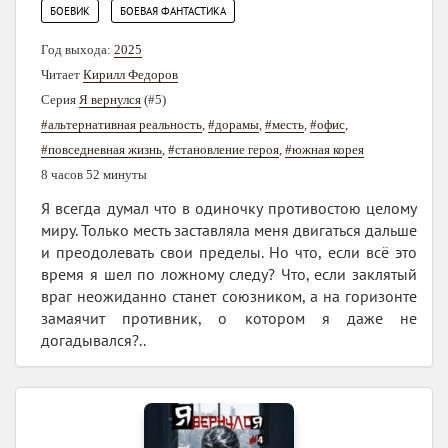
,
БОЕВИК
БОЕВАЯ ФАНТАСТИКА
Год выхода:
2025
Читает
Кирилл Федоров
Серия
Я вернулся
(#5)
#альтернативная реальность
,
#дорамы
,
#месть
,
#офис
,
#повседневная жизнь
,
#становление героя
,
#южная корея
8 часов 52 минуты
Я всегда думал что в одиночку противостою целому
миру. Только месть заставляла меня двигаться дальше
и преодолевать свои пределы. Но что, если всё это
время я шел по ложному следу? Что, если заклятый
враг неожиданно станет союзником, а на горизонте
замаячит противник, о котором я даже не
догадывался?..