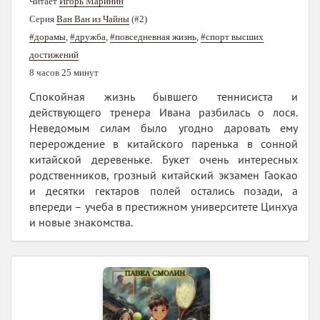
Читает
Игорь Маринин
Серия
Ван Ван из Чайны
(#2)
#дорамы
,
#дружба
,
#повседневная жизнь
,
#спорт высших
достижений
8 часов 25 минут
Спокойная жизнь бывшего теннисиста и
действующего тренера Ивана разбилась о лося.
Неведомым силам было угодно даровать ему
перерождение в китайского паренька в сонной
китайской деревеньке. Букет очень интересных
родственников, грозный китайский экзамен Гаокао
и десятки гектаров полей остались позади, а
впереди – учеба в престижном университете Цинхуа
и новые знакомства.