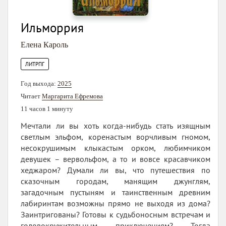
Ильморрия
Елена Кароль
ЛИТРПГ
Год выхода:
2025
Читает
Маргарита Ефремова
11 часов 1 минуту
Мечтали ли вы хоть когда-нибудь стать изящным
светлым эльфом, коренастым ворчливым гномом,
несокрушимым клыкастым орком, любимчиком
девушек – вервольфом, а то и вовсе красавчиком
хеджаром? Думали ли вы, что путешествия по
сказочным городам, манящим джунглям,
загадочным пустыням и таинственным древним
лабиринтам возможны прямо не выходя из дома?
Заинтригованы? Готовы к судьбоносным встречам и
головокружительным приключениям? Тогда