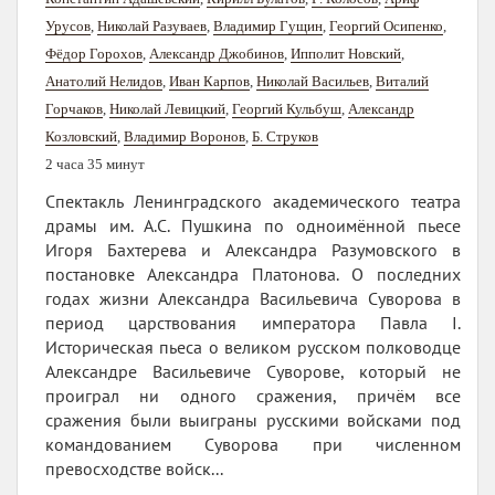
Урусов
,
Николай Разуваев
,
Владимир Гущин
,
Георгий Осипенко
,
Фёдор Горохов
,
Александр Джобинов
,
Ипполит Новский
,
Анатолий Нелидов
,
Иван Карпов
,
Николай Васильев
,
Виталий
Горчаков
,
Николай Левицкий
,
Георгий Кульбуш
,
Александр
Козловский
,
Владимир Воронов
,
Б. Струков
2 часа 35 минут
Спектакль Ленинградского академического театра
драмы им. А.С. Пушкина по одноимённой пьесе
Игоря Бахтерева и Александра Разумовского в
постановке Александра Платонова. О последних
годах жизни Александра Васильевича Суворова в
период царствования императора Павла I.
Историческая пьеса о великом русском полководце
Александре Васильевиче Суворове, который не
проиграл ни одного сражения, причём все
сражения были выиграны русскими войсками под
командованием Суворова при численном
превосходстве войск...