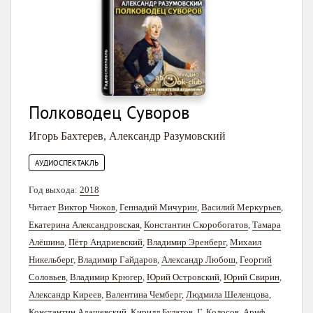
Полководец Суворов
Игорь Бахтерев
,
Александр Разумовский
АУДИОСПЕКТАКЛЬ
Год выхода:
2018
Читает
Виктор Чижов
,
Геннадий Мичурин
,
Василий Меркурьев
,
Екатерина Александровская
,
Константин Скоробогатов
,
Тамара
Алёшина
,
Пётр Андриевский
,
Владимир Эренберг
,
Михаил
Никельберг
,
Владимир Гайдаров
,
Александр Любош
,
Георгий
Соловьев
,
Владимир Крюгер
,
Юрий Островский
,
Юрий Свирин
,
Александр Киреев
,
Валентина Чемберг
,
Людмила Шеленцова
,
Константин Адашевский
,
Кирилл Булатов
,
Г. Колосов
,
Ариф