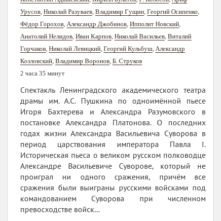
Урусов
,
Николай Разуваев
,
Владимир Гущин
,
Георгий Осипенко
,
Фёдор Горохов
,
Александр Джобинов
,
Ипполит Новский
,
Анатолий Нелидов
,
Иван Карпов
,
Николай Васильев
,
Виталий
Горчаков
,
Николай Левицкий
,
Георгий Кульбуш
,
Александр
Козловский
,
Владимир Воронов
,
Б. Струков
2 часа 35 минут
Спектакль Ленинградского академического театра
драмы им. А.С. Пушкина по одноимённой пьесе
Игоря Бахтерева и Александра Разумовского в
постановке Александра Платонова. О последних
годах жизни Александра Васильевича Суворова в
период царствования императора Павла I.
Историческая пьеса о великом русском полководце
Александре Васильевиче Суворове, который не
проиграл ни одного сражения, причём все
сражения были выиграны русскими войсками под
командованием Суворова при численном
превосходстве войск...