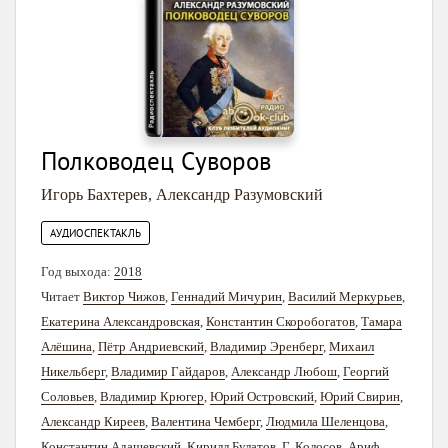
Полководец Суворов
Игорь Бахтерев
,
Александр Разумовский
АУДИОСПЕКТАКЛЬ
Год выхода:
2018
Читает
Виктор Чижов
,
Геннадий Мичурин
,
Василий Меркурьев
,
Екатерина Александровская
,
Константин Скоробогатов
,
Тамара
Алёшина
,
Пётр Андриевский
,
Владимир Эренберг
,
Михаил
Никельберг
,
Владимир Гайдаров
,
Александр Любош
,
Георгий
Соловьев
,
Владимир Крюгер
,
Юрий Островский
,
Юрий Свирин
,
Александр Киреев
,
Валентина Чемберг
,
Людмила Шеленцова
,
Константин Адашевский
,
Кирилл Булатов
,
Г. Колосов
,
Ариф