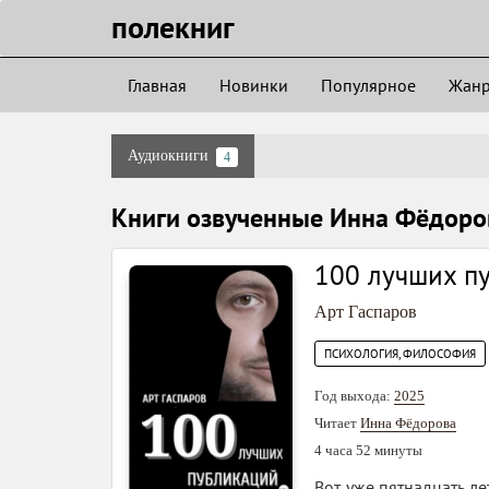
полекниг
Главная
Новинки
Популярное
Жан
Аудиокниги
4
Книги озвученные Инна Фёдоро
100 лучших п
Арт Гаспаров
ПСИХОЛОГИЯ, ФИЛОСОФИЯ
Год выхода:
2025
Читает
Инна Фёдорова
4 часа 52 минуты
Вот уже пятнадцать л