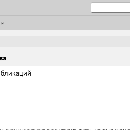
ры
ва
убликаций
ет я изучаю отношения между людьми, делюсь своим дипломат