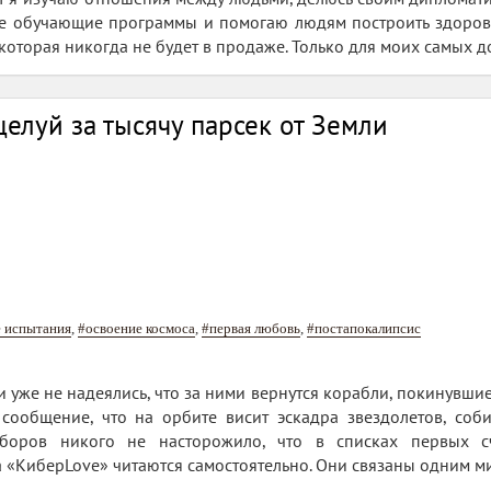
ые обучающие программы и помогаю людям построить здоровы
 которая никогда не будет в продаже. Только для моих самых 
целуй за тысячу парсек от Земли
 испытания
,
#освоение космоса
,
#первая любовь
,
#постапокалипсис
и уже не надеялись, что за ними вернутся корабли, покинувши
ообщение, что на орбите висит эскадра звездолетов, соб
сборов никого не насторожило, что в списках первых с
 «КиберLove» читаются самостоятельно. Они связаны одним ми