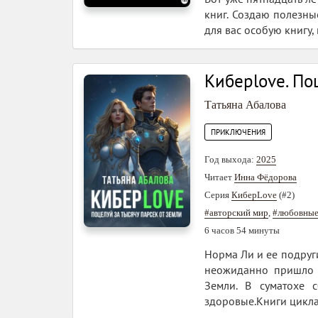
книг. Создаю полезн
для вас особую книгу,
Киберlove. По
Татьяна Абалова
ПРИКЛЮЧЕНИЯ
Год выхода:
2025
Читает
Инна Фёдорова
Серия
КиберLove
(#2)
#авторский мир
,
#любовные
6 часов 54 минуты
Норма Ли и ее подруг
неожиданно пришло с
Земли. В суматохе 
здоровые.Книги цикла