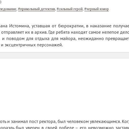
)
следование
,
#прикольный детектив
,
#сильный герой
,
#черный юмор
ана Истомина, уставшая от бюрократии, в наказание получа
а отправляет их в архив. Где ребята находят самое нелепое дел
в и поводом для отдыха для майора, неожиданно превращает
 и эксцентричных персонажей.
оть и занимал пост ректора, был человеком увлекающимся. Ког
Лиораэль был уверен в своей победе – его невозможно застави