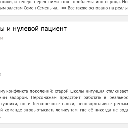
ники, и теперь перед ними стоят проблемы иного рода. Но э
м залетам Семен Семеныча… ▪️▪️▪️ Все также основано на реаль
ы и нулевой пациент
ви
)
ему конфликта поколений: старой школы интуиция сталкивае
ним задором. Персонажам предстоит работать в реальнос
ступники, но и бесконечные папки, неповоротливые регла
ой команде вновь отыскать логику там, где её никогда не вод
.