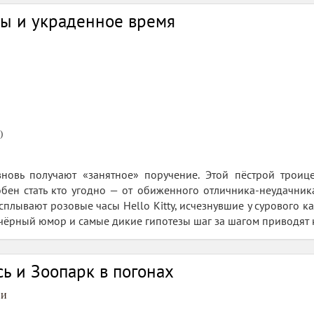
ры и украденное время
)
вновь получают «занятное» поручение. Этой пёстрой троице
бен стать кто угодно — от обиженного отличника-неудачник
сплывают розовые часы Hello Kitty, исчезнувшие у сурового к
чёрный юмор и самые дикие гипотезы шаг за шагом приводят 
ь и Зоопарк в погонах
ви