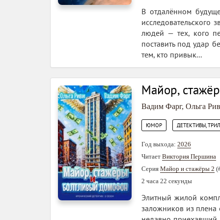
В отдалённом будуще
исследовательского з
людей — тех, кого п
поставить под удар бе
тем, кто привык...
Майор, стажё
Вадим Фарг
,
Ольга Ри
,
ЮМОР
ДЕТЕКТИВЫ, ТРИ
Год выхода:
2026
Читает
Виктория Першина
Серия
Майор и стажёры 2
(
2 часа 22 секунды
Элитный жилой компл
заложников из плена 
недавно приехавший и