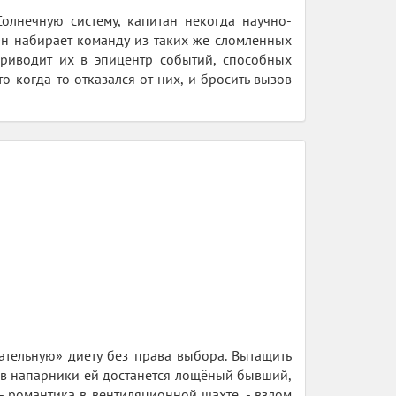
Солнечную систему, капитан некогда научно-
 Он набирает команду из таких же сломленных
приводит их в эпицентр событий, способных
то когда-то отказался от них, и бросить вызов
ательную» диету без права выбора. Вытащить
 в напарники ей достанется лощёный бывший,
- романтика в вентиляционной шахте, - взлом