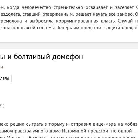
м, когда человечество стремительно осваивает и заселяет 
вездолёта, ставший отверженным, решает начать всё заново.
еремолола и выбросила коррумпированная власть. Случай 
зопасность всей системы. Теперь им предстоит защитить тех, к
ры и болтливый домофон
ви
ЛЛЕРЫ
#1)
екс решил сыграть в тюрьму и отправил вице-мэра на «обяз
самоуправства умного дома Истоминой предстоит не одной —
з Москвы... В меню: - схватка сержантов с мусоропроводом, 