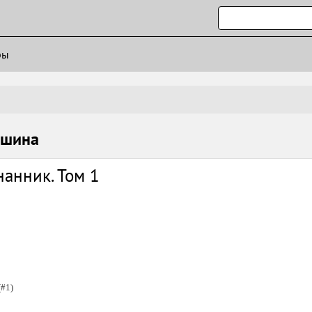
ры
ршина
анник. Том 1
(#1)