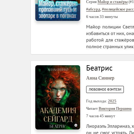
Серия
Майор и стажёры
(#1
#абсурд
,
#полицейское рас
6 часов 33 минуты
Майор полиции Светл
избавиться от них, он
работой для стажёро
полное странных улик
Беатрис
Анна Синнер
ЛЮБОВНОЕ ФЭНТЕЗИ
Год выхода:
2025
Читает
Виктория Першина
7 часов 45 минут
Лиораэль Элларинаэ, х
он не смог устоять. 