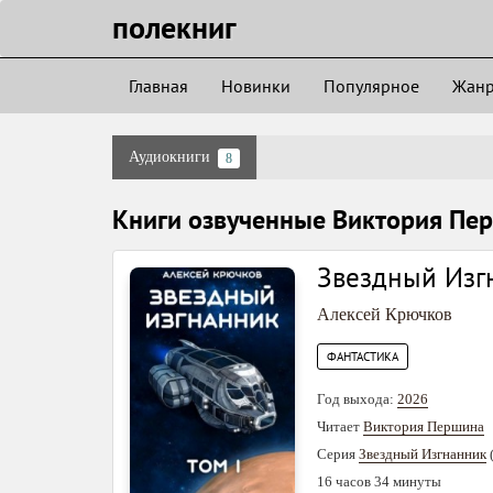
полекниг
Главная
Новинки
Популярное
Жан
Аудиокниги
8
Книги озвученные Виктория Пе
Звездный Изгн
Алексей Крючков
ФАНТАСТИКА
Год выхода:
2026
Читает
Виктория Першина
Серия
Звездный Изгнанник
16 часов 34 минуты