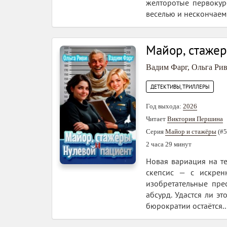
желторотые первокурс
веселью и нескончаемы
Майор, стажер
Вадим Фарг
,
Ольга Ри
ДЕТЕКТИВЫ, ТРИЛЛЕРЫ
Год выхода:
2026
Читает
Виктория Першина
Серия
Майор и стажёры
(#5
2 часа 29 минут
Новая вариация на т
скепсис — с искрен
изобретательные пре
абсурд. Удастся ли эт
бюрократии остаётся..