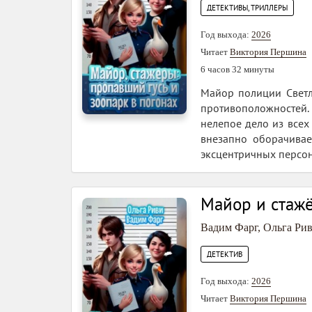
ДЕТЕКТИВЫ, ТРИЛЛЕРЫ
Год выхода:
2026
Читает
Виктория Першина
6 часов 32 минуты
Майор полиции Светл
противоположностей. 
нелепое дело из всех
внезапно оборачива
эксцентричных персон
Майор и стажё
Вадим Фарг
,
Ольга Ри
ДЕТЕКТИВ
Год выхода:
2026
Читает
Виктория Першина