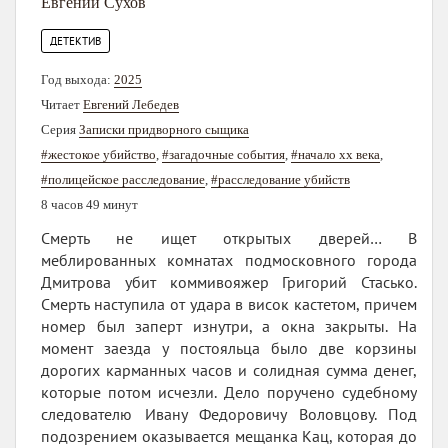
Евгений Сухов
ДЕТЕКТИВ
Год выхода:
2025
Читает
Евгений Лебедев
Серия
Записки придворного сыщика
#жестокое убийство
,
#загадочные события
,
#начало xx века
,
#полицейское расследование
,
#расследование убийств
8 часов 49 минут
Смерть не ищет открытых дверей… В
меблированных комнатах подмосковного города
Дмитрова убит коммивояжер Григорий Стасько.
Смерть наступила от удара в висок кастетом, причем
номер был заперт изнутри, а окна закрыты. На
момент заезда у постояльца было две корзины
дорогих карманных часов и солидная сумма денег,
которые потом исчезли. Дело поручено судебному
следователю Ивану Федоровичу Воловцову. Под
подозрением оказывается мещанка Кац, которая до