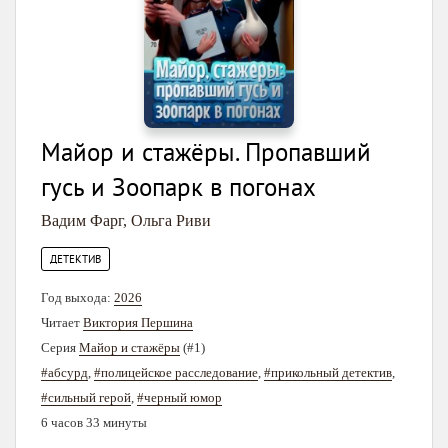
Майор и стажёры. Пропавший
гусь и Зоопарк в погонах
Вадим Фарг
,
Ольга Риви
ДЕТЕКТИВ
Год выхода:
2026
Читает
Виктория Першина
Серия
Майор и стажёры
(#1)
#абсурд
,
#полицейское расследование
,
#прикольный детектив
,
#сильный герой
,
#черный юмор
6 часов 33 минуты