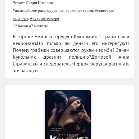
Читает
Лидия Инсарова
#полицейское расследование
,
#сильные герои
,
#советская
культура
,
#чувство юмора
12 часов 42 минуты
В городе Ёжинске орудует Кукольник – грабитель и
некромант.Но только ли деньги его интересуют?
Почему грабежи совершаются руками зомби? Зачем
Кукольник дразнит полицию?Домовой Анна
Стравински и следователь Мердок берутся распутать
эти загадки…