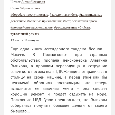
Читает
Антон Ческидов
Серия
Чёрная кошка
#борьба с преступностью
,
#загадочная гибель
,
#криминальные
детективы
,
#опасные приключения
,
#остросюжетная проза
,
#полицейское расследование
,
#расследование убийств
,
#уголовный розыск
13 часов 34 минуты
Еще одна книга легендарного тандема Леонов –
Макеев. В Подмосковье при странных
обстоятельствах пропала пенсионерка Алевтина
Голикова, в прошлом переводчица и сотрудник
советского посольства в ГДР. Женщина отправилась в
столицу на своей машине, а перед этим как бы
невзначай обронила постояльцам, что теперь
исполнится ее заветная мечта – она сделает
хороший ремонт и поедет отдыхать на море.
Полковник МВД Гуров предполагает, что Голикова
собиралась получить большие деньги от своего
бывшего...