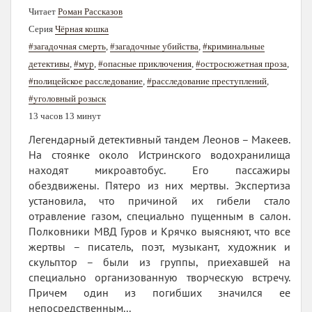
Читает
Роман Рассказов
Серия
Чёрная кошка
#загадочная смерть
,
#загадочные убийства
,
#криминальные
детективы
,
#мур
,
#опасные приключения
,
#остросюжетная проза
,
#полицейское расследование
,
#расследование преступлений
,
#уголовный розыск
13 часов 13 минут
Легендарный детективный тандем Леонов – Макеев.
На стоянке около Истринского водохранилища
находят микроавтобус. Его пассажиры
обездвижены. Пятеро из них мертвы. Экспертиза
установила, что причиной их гибели стало
отравление газом, специально пущенным в салон.
Полковники МВД Гуров и Крячко выясняют, что все
жертвы – писатель, поэт, музыкант, художник и
скульптор – были из группы, приехавшей на
специально организованную творческую встречу.
Причем один из погибших значился ее
непосредственным...