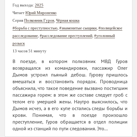
Год выхода:
2025
Читает
Юрий Мироненко
Серия
Полковник Гуров
,
Чёрная кошка
#борьба с преступностью
,
#знаменитые сыщики
,
#полицейское
расследование
,
#расследование преступлений
,
#уголовный
розыск
13 часов 51 минуту
В поезде, в котором полковник МВД Гуров
возвращался из командировки, пассажир Олег
Дымов устроил пьяный дебош. Гурову пришлось
вмешаться и восстановить порядок. Проводница
объяснила, что такое поведение вызвано постигшим
пассажира горем: в этом же составе следует гроб с
телом его умершей жены. Наутро выяснилось, что
Дымов исчез, а в его купе остались следы борьбы и
крови. Понимая, что в поезде произошло
преступление, Гуров обращается в отдел полиции
одной из станций по пути следования. Это...