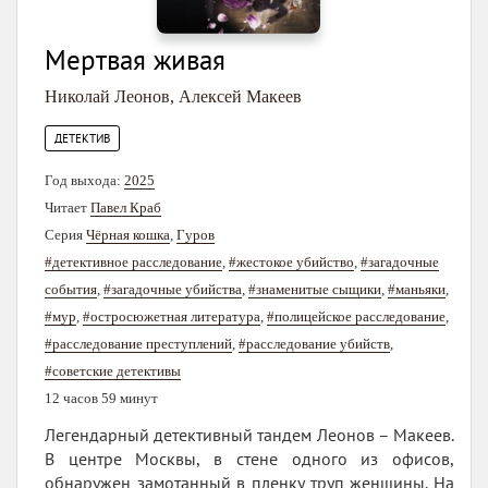
Мертвая живая
Николай Леонов
,
Алексей Макеев
ДЕТЕКТИВ
Год выхода:
2025
Читает
Павел Краб
Серия
Чёрная кошка
,
Гуров
#детективное расследование
,
#жестокое убийство
,
#загадочные
события
,
#загадочные убийства
,
#знаменитые сыщики
,
#маньяки
,
#мур
,
#остросюжетная литература
,
#полицейское расследование
,
#расследование преступлений
,
#расследование убийств
,
#советские детективы
12 часов 59 минут
Легендарный детективный тандем Леонов – Макеев.
В центре Москвы, в стене одного из офисов,
обнаружен замотанный в пленку труп женщины. На