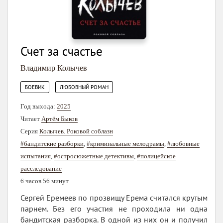
Счет за счастье
Владимир Колычев
,
БОЕВИК
ЛЮБОВНЫЙ РОМАН
Год выхода:
2025
Читает
Артём Быков
Серия
Колычев. Роковой соблазн
#бандитские разборки
,
#криминальные мелодрамы
,
#любовные
испытания
,
#остросюжетные детективы
,
#полицейское
расследование
6 часов 56 минут
Сергей Еремеев по прозвищу Ерема считался крутым
парнем. Без его участия не проходила ни одна
бандитская разборка. В одной из них он и получил