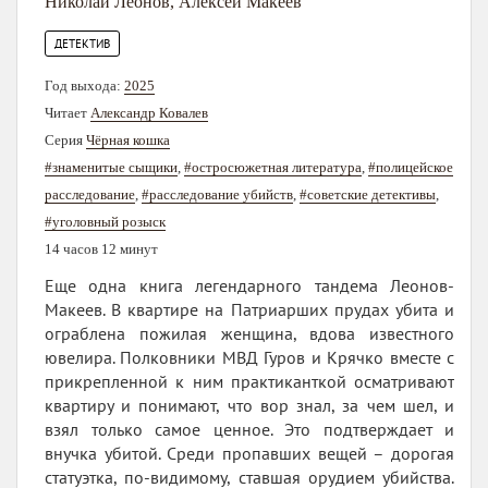
Николай Леонов
,
Алексей Макеев
ДЕТЕКТИВ
Год выхода:
2025
Читает
Александр Ковалев
Серия
Чёрная кошка
#знаменитые сыщики
,
#остросюжетная литература
,
#полицейское
расследование
,
#расследование убийств
,
#советские детективы
,
#уголовный розыск
14 часов 12 минут
Еще одна книга легендарного тандема Леонов-
Макеев. В квартире на Патриарших прудах убита и
ограблена пожилая женщина, вдова известного
ювелира. Полковники МВД Гуров и Крячко вместе с
прикрепленной к ним практиканткой осматривают
квартиру и понимают, что вор знал, за чем шел, и
взял только самое ценное. Это подтверждает и
внучка убитой. Среди пропавших вещей – дорогая
статуэтка, по-видимому, ставшая орудием убийства.