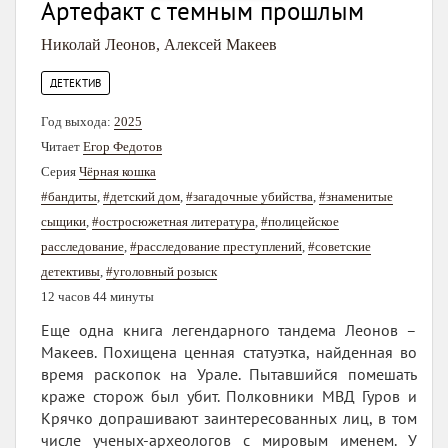
Артефакт с темным прошлым
Николай Леонов
,
Алексей Макеев
ДЕТЕКТИВ
Год выхода:
2025
Читает
Егор Федотов
Серия
Чёрная кошка
#бандиты
,
#детский дом
,
#загадочные убийства
,
#знаменитые
сыщики
,
#остросюжетная литература
,
#полицейское
расследование
,
#расследование преступлений
,
#советские
детективы
,
#уголовный розыск
12 часов 44 минуты
Еще одна книга легендарного тандема Леонов –
Макеев. Похищена ценная статуэтка, найденная во
время раскопок на Урале. Пытавшийся помешать
краже сторож был убит. Полковники МВД Гуров и
Крячко допрашивают заинтересованных лиц, в том
числе ученых-археологов с мировым именем. У