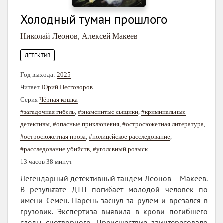
Холодный туман прошлого
Николай Леонов
,
Алексей Макеев
ДЕТЕКТИВ
Год выхода:
2025
Читает
Юрий Несговоров
Серия
Чёрная кошка
#загадочная гибель
,
#знаменитые сыщики
,
#криминальные
детективы
,
#опасные приключения
,
#остросюжетная литература
,
#остросюжетная проза
,
#полицейское расследование
,
#расследование убийств
,
#уголовный розыск
13 часов 38 минут
Легендарный детективный тандем Леонов – Макеев.
В результате ДТП погибает молодой человек по
имени Семен. Парень заснул за рулем и врезался в
грузовик. Экспертиза выявила в крови погибшего
следы снотворного. Происшествие заинтересовало