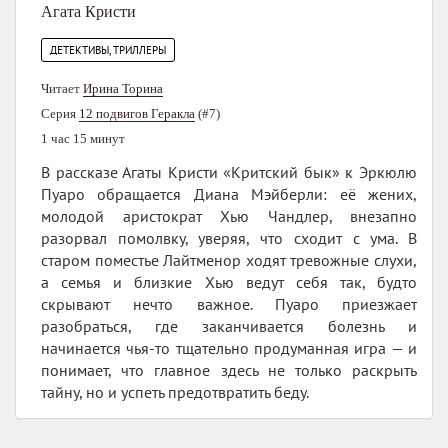
Агата Кристи
ДЕТЕКТИВЫ, ТРИЛЛЕРЫ
Читает
Ирина Торина
Серия
12 подвигов Геракла
(#7)
1 час 15 минут
В рассказе Агаты Кристи «Критский бык» к Эркюлю
Пуаро обращается Диана Мэйберли: её жених,
молодой аристократ Хью Чандлер, внезапно
разорвал помолвку, уверяя, что сходит с ума. В
старом поместье Лайтменор ходят тревожные слухи,
а семья и близкие Хью ведут себя так, будто
скрывают нечто важное. Пуаро приезжает
разобраться, где заканчивается болезнь и
начинается чья-то тщательно продуманная игра — и
понимает, что главное здесь не только раскрыть
тайну, но и успеть предотвратить беду.