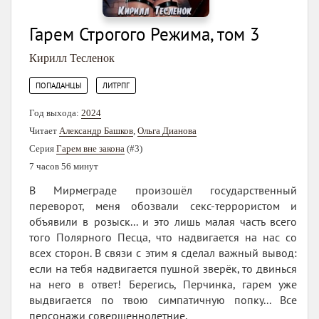
Гарем Строгого Режима, том 3
Кирилл Тесленок
,
ПОПАДАНЦЫ
ЛИТРПГ
Год выхода:
2024
Читает
Александр Башков
,
Ольга Дианова
Серия
Гарем вне закона
(#3)
7 часов 56 минут
В Мирмеграде произошёл государственный
переворот, меня обозвали секс-террористом и
объявили в розыск... и это лишь малая часть всего
того Полярного Песца, что надвигается на нас со
всех сторон. В связи с этим я сделал важный вывод:
если на тебя надвигается пушной зверёк, то двинься
на него в ответ! Берегись, Перчинка, гарем уже
выдвигается по твою симпатичную попку... Все
персонажи совершеннолетние.