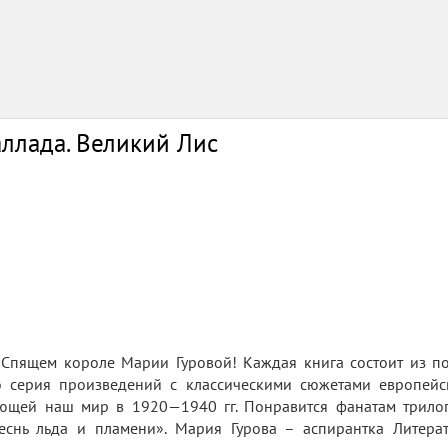
ллада. Великий Лис
о Спящем короле Марии Гуровой! Каждая книга состоит из п
о серия произведений с классическими сюжетами европей
ющей наш мир в 1920—1940 гг. Понравится фанатам трилог
нь льда и пламени». Мария Гурова – аспирантка Литерату