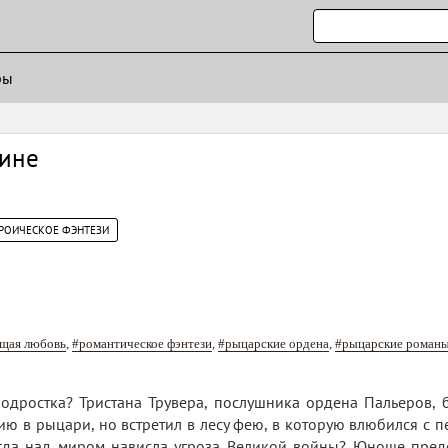
ры
лине
РОИЧЕСКОЕ ФЭНТЕЗИ
ящая любовь
,
#романтическое фэнтези
,
#рыцарские ордена
,
#рыцарские роман
одростка? Тристана Трувера, послушника ордена Пальеров, 
ию в рыцари, но встретил в лесу фею, в которую влюбился с п
огда над миром нависла угроза Великой войны? Юноше предс