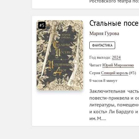
Ростовского театра поэ
Стальные пос
#5
Мария Гурова
ФАНТАСТИКА
Год выхода:
2024
Читает
Юрий Мироненко
Серия
Спящий король
(#5)
9 часов 8 минут
Заключительная част
повести-приквела и о
литературы, помещен
и кость» Ли Бардуго 
им. М....