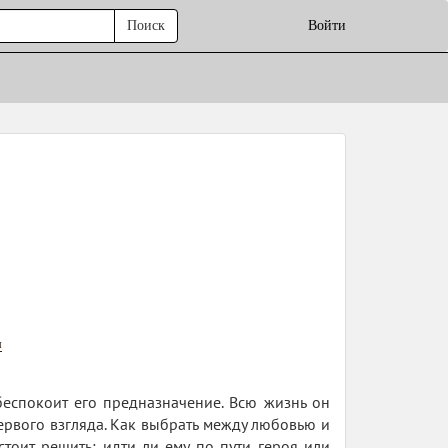
Поиск
Войти
ы
беспокоит его предназначение. Всю жизнь он
ервого взгляда. Как выбрать между любовью и
тоит решить: идти ли ему по пути героя или