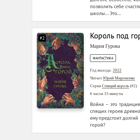
позволить себе счаст
школы… Это...
Король под го
#2
Мария Гурова
ФАНТАСТИКА
Год выхода:
2022
Читает
Юрий Мироненко
Серия
Спящий король
(#2)
6 часов 33 минуты
Война – это традиция
спящих героев древно
ему предстоит долгий
горой?