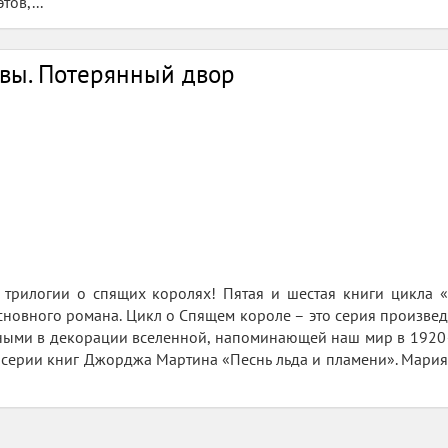
тов,...
евы. Потерянный двор
ь трилогии о спящих королях! Пятая и шестая книги цикла 
сновного романа. Цикл о Спящем короле – это серия произве
ными в декорации вселенной, напоминающей наш мир в 1920—
и серии книг Джорджа Мартина «Песнь льда и пламени». Мария 