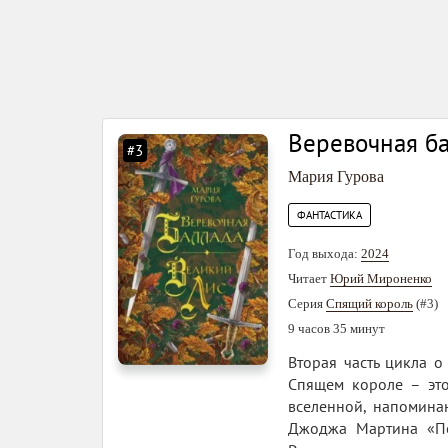
Веревочная ба
#3
Мария Гурова
ФАНТАСТИКА
Год выхода:
2024
Читает
Юрий Мироненко
Серия
Спящий король
(#3)
9 часов 35 минут
Вторая часть цикла 
Спящем короле – эт
вселенной, напомина
Джоджа Мартина «Пес