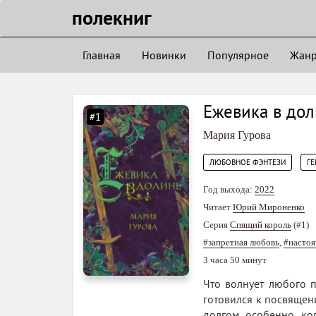
полекниг
Главная
Новинки
Популярное
Жан
Ежевика в до
#1
Мария Гурова
,
ЛЮБОВНОЕ ФЭНТЕЗИ
ГЕ
Год выхода:
2022
Читает
Юрий Мироненко
Серия
Спящий король
(#1)
#запретная любовь
,
#насто
3 часа 50 минут
Что волнует любого п
готовился к посвящен
долгом, особенно, к