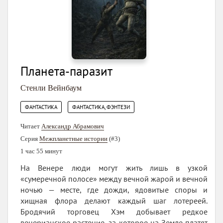
Планета-паразит
Стенли Вейнбаум
,
ФАНТАСТИКА
ФАНТАСТИКА, ФЭНТЕЗИ
Читает
Александр Абрамович
Серия
Межпланетные истории
(#3)
1 час 55 минут
На Венере люди могут жить лишь в узкой
«сумеречной полосе» между вечной жарой и вечной
ночью — месте, где дожди, ядовитые споры и
хищная флора делают каждый шаг лотереей.
Бродячий торговец Хэм добывает редкое
венерианское растение, за которое на Земле платят