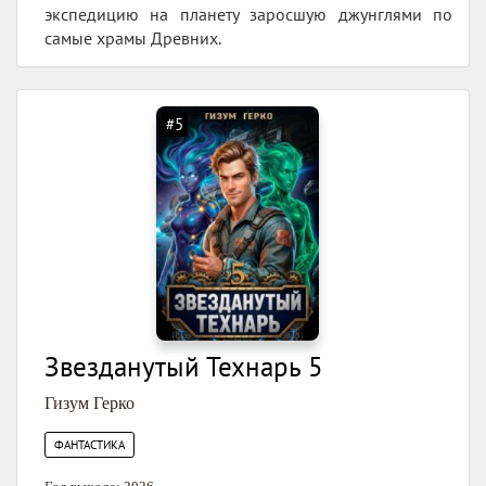
экспедицию на планету заросшую джунглями по
самые храмы Древних.
#5
Звезданутый Технарь 5
Гизум Герко
ФАНТАСТИКА