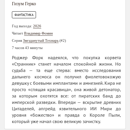
Гизум Герко
ФАНТАСТИКА
Год выхода:
2026
Читает
Владимир Фомин
Серия
Звезданутый Технарь
(#2)
7 часов 43 минуты
Роджер Форк надеялся, что покупка корвета
«Странник» станет началом спокойной жизни. Но
судьба — та еще стерва: вместо исследования
дальнего космоса он получил фиолетовокожую
девушку с боевыми имплантами и амнезией. Кира не
просто «спящая красавица», она живой детонатор,
за которым охотятся все: от пиратских банд до
имперской разведки. Впереди — вскрытие древних
Цитаделей, апгрейд язвительного ИИ Мири до
уровня «божество» и правда о Короле Пыли,
который уже начал свою великую зачистку.