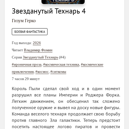
Звезданутый Технарь 4
Гизум Герко
БОЕВАЯ ФАНТАСТИКА
Год выхода:
2026
Читает
Владимир Фомин
Серия
Звезданутый Технарь
(#4)
#ироничная проза
,
#космическая техника
,
#космические
приключения
,
#космос
,
#ситкомы
7 часов 29 минут
Король Пыли сделал свой ход и в один момент
разрушил все планы Империи и Роджера Форка.
Легким движением, он обесценил так сложено
полученное оружие и вывел на доску новые фигуры.
Команда веселого технаря продолжает свою борьбу
против главного Зла галактики. Теперь предстоит
посетить настоящее логово пиратов и провести