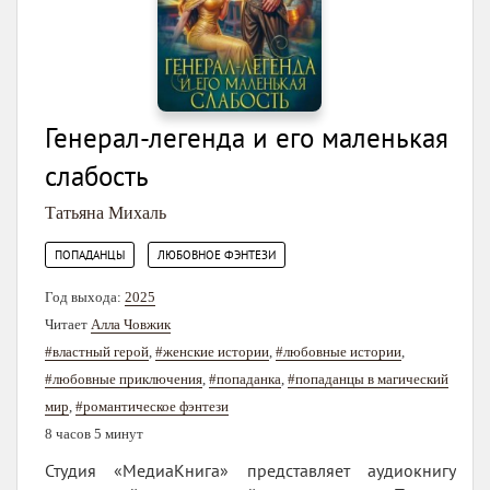
Генерал-легенда и его маленькая
слабость
Татьяна Михаль
,
ПОПАДАНЦЫ
ЛЮБОВНОЕ ФЭНТЕЗИ
Год выхода:
2025
Читает
Алла Човжик
#властный герой
,
#женские истории
,
#любовные истории
,
#любовные приключения
,
#попаданка
,
#попаданцы в магический
мир
,
#романтическое фэнтези
8 часов 5 минут
Студия «МедиаКнига» представляет аудиокнигу