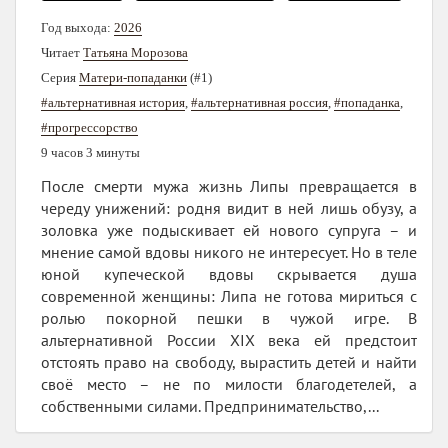
Год выхода:
2026
Читает
Татьяна Морозова
Серия
Матери-попаданки
(#1)
#альтернативная история
,
#альтернативная россия
,
#попаданка
,
#прогрессорство
9 часов 3 минуты
После смерти мужа жизнь Липы превращается в
череду унижений: родня видит в ней лишь обузу, а
золовка уже подыскивает ей нового супруга – и
мнение самой вдовы никого не интересует. Но в теле
юной купеческой вдовы скрывается душа
современной женщины: Липа не готова мириться с
ролью покорной пешки в чужой игре. В
альтернативной России XIX века ей предстоит
отстоять право на свободу, вырастить детей и найти
своё место – не по милости благодетелей, а
собственными силами. Предпринимательство,...