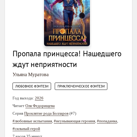
Пропала принцесса! Нашедшего
ждут неприятности
Ульяна Муратова
,
ЛЮБОВНОЕ ФЭНТЕЗИ
ПРИКЛЮЧЕНЧЕСКОЕ ФЭНТЕЗИ
Год выхода:
2026
Читает
Оля Федорищева
Серия
Проклятие рода Болларов
(#7)
#любовные испытания
,
#неунывающая героиня
,
#попаданка
,
#сильный герой
7 часов 35 минут