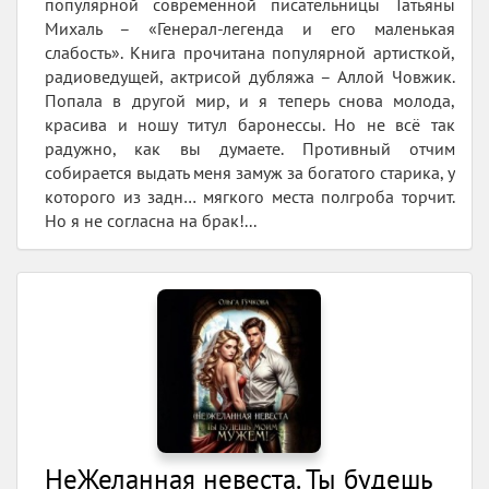
популярной современной писательницы Татьяны
Михаль – «Генерал-легенда и его маленькая
слабость». Книга прочитана популярной артисткой,
радиоведущей, актрисой дубляжа – Аллой Човжик.
Попала в другой мир, и я теперь снова молода,
красива и ношу титул баронессы. Но не всё так
радужно, как вы думаете. Противный отчим
собирается выдать меня замуж за богатого старика, у
которого из задн… мягкого места полгроба торчит.
Но я не согласна на брак!...
НеЖеланная невеста. Ты будешь