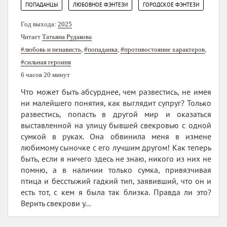
,
,
ПОПАДАНЦЫ
ЛЮБОВНОЕ ФЭНТЕЗИ
ГОРОДСКОЕ ФЭНТЕЗИ
Год выхода:
2025
Читает
Татьяна Рудакова
#любовь и ненависть
,
#попаданка
,
#противостояние характеров
,
#сильная героиня
6 часов 20 минут
Что может быть абсурднее, чем развестись, не имея
ни малейшего понятия, как выглядит супруг? Только
развестись, попасть в другой мир и оказаться
выставленной на улицу бывшей свекровью с одной
сумкой в руках. Она обвинила меня в измене
любимому сыночке с его лучшим другом! Как теперь
быть, если я ничего здесь не знаю, никого из них не
помню, а в наличии только сумка, привязчивая
птица и бесстыжий гадкий тип, заявивший, что он и
есть тот, с кем я была так близка. Правда ли это?
Верить свекрови у...