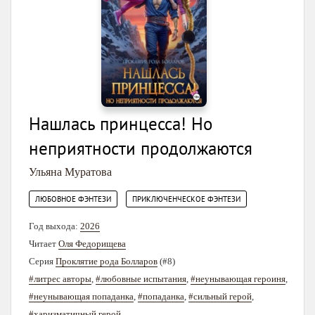
Нашлась принцесса! Но
неприятности продолжаются
Ульяна Муратова
,
ЛЮБОВНОЕ ФЭНТЕЗИ
ПРИКЛЮЧЕНЧЕСКОЕ ФЭНТЕЗИ
Год выхода:
2026
Читает
Оля Федорищева
Серия
Проклятие рода Болларов
(#8)
#литрес авторы
,
#любовные испытания
,
#неунывающая героиня
,
#неунывающая попаданка
,
#попаданка
,
#сильный герой
,
#харизматичный герой