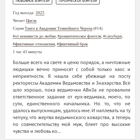
,
ЛЮБОВНОЕ ФЭНТЕЗИ
ГЕРОИЧЕСКОЕ ФЭНТЕЗИ
Год выхода:
2025
Читает
Циель
Серия
Танго в Академии Темнейшего Черепа
(#14)
#от ненависти до любви
,
#романтическое фэнтези
,
#слоуберн
,
#фиктивные отношения
,
#фиктивный брак
1 час 43 минуты
Больше всего на свете я ценю порядок, а ничтожные
людишки вечно приносят с собой только хаос и
неприятности. Я нашла себе убежище на посту
ректорессы Академии Ведьмовства и Знахарства. Всё
шло хорошо, пока ведьмочки АВиЗа не провалили
ответственное задание от ерх-ведьмака, моего, по
сути, единственного начальника. Но то, что не
удалось выпускницам, удалось мне. И наплевать на ту
чепуху, что жертва ведьминского коварства, а теперь
по совместительству мой муж, блеет про высокие
чувства и любовь ко...