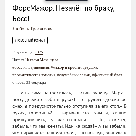
ФорсМажор. Незачёт по браку,
Босс!
Любовь Трофимова
ЛЮБОВНЫЙ РОМАН
Год выхода:
2025
Читает
Наталья Мезенцева
#босс и подчиненная
,
#мажор и простая девушка
,
#романтическая комедия
,
#служебный роман
,
#фиктивный брак
6 часов 33 секунды
– Ну ты сама напросилась, – встав, рявкнул Марк.–
Босс, держите себя в руках! – с трудом сдерживая
смех, я предусмотрительно отступила за его стол.– В
руках, говоришь? – зарычал этот хам и, хищно
прищурившись, тут же напомнил: – Ты, кажется,
забыла, что мы женаты. Иди ка сюда!– А вы забыли,
что нарушаете наш контракт, – взвизгнув, рванула к