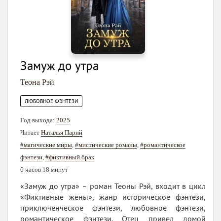
Замуж до утра
Теона Рэй
ЛЮБОВНОЕ ФЭНТЕЗИ
Год выхода:
2025
Читает
Наталья Парий
#магические миры
,
#мистические романы
,
#романтическое
фэнтези
,
#фиктивный брак
6 часов 18 минут
«Замуж до утра» – роман Теоны Рэй, входит в цикл
«Фиктивные жены», жанр историческое фэнтези,
приключенческое фэнтези, любовное фэнтези,
романтическое фэнтези. Отец привел домой