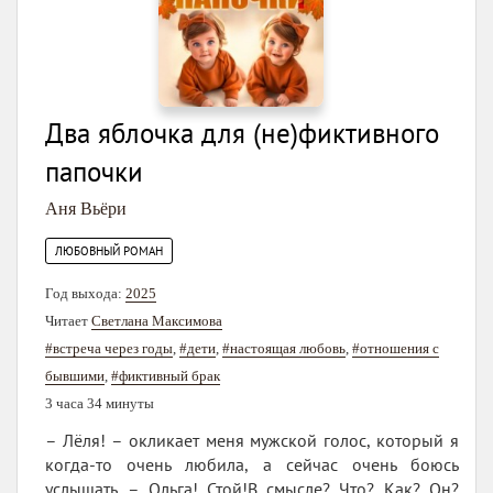
Два яблочка для (не)фиктивного
папочки
Аня Вьёри
ЛЮБОВНЫЙ РОМАН
Год выхода:
2025
Читает
Светлана Максимова
#встреча через годы
,
#дети
,
#настоящая любовь
,
#отношения с
бывшими
,
#фиктивный брак
3 часа 34 минуты
– Лёля! – окликает меня мужской голос, который я
когда-то очень любила, а сейчас очень боюсь
услышать. – Ольга! Стой!В смысле? Что? Как? Он?