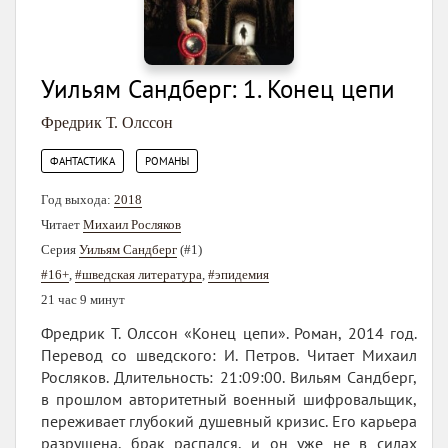
Уильям Сандберг: 1. Конец цепи
Фредрик Т. Олссон
,
ФАНТАСТИКА
РОМАНЫ
Год выхода:
2018
Читает
Михаил Росляков
Серия
Уильям Сандберг
(#1)
#16+
,
#шведская литература
,
#эпидемия
21 час 9 минут
Фредрик Т. Олссон «Конец цепи». Роман, 2014 год.
Перевод со шведского: И. Петров. Читает Михаил
Росляков. Длительность: 21:09:00. Вильям Сандберг,
в прошлом авторитетный военный шифровальщик,
переживает глубокий душевный кризис. Его карьера
разрушена, брак распался, и он уже не в силах