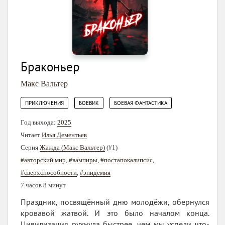
Браконьер
Макс Вальтер
,
,
ПРИКЛЮЧЕНИЯ
БОЕВИК
БОЕВАЯ ФАНТАСТИКА
Год выхода:
2025
Читает
Илья Дементьев
Серия
Жажда (Макс Вальтер)
(#1)
#авторский мир
,
#вампиры
,
#постапокалипсис
,
#сверхспособности
,
#эпидемия
7 часов 8 минут
Праздник, посвящённый дню молодёжи, обернулся
кровавой жатвой. И это было началом конца.
Цивилизация рухнула быстрее, чем мы успели что-