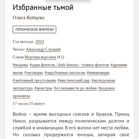
Избранные тьмой
Ольга Кобцева
ГЕРОИЧЕСКОЕ ФЭНТЕЗИ
Год выхода:
2024
Читает
Александр Слуцкий
Серия
Мертвая королева
(#2)
#ведьмы
,
#дарк фэнтези / dark fantasy / темное фэнтези
,
#древняя
магия
,
#заговоры
,
#зарубежные писатели
,
#инквизиция
,
#любовный треугольник
,
#мистический дар
,
#молодежная
литература
,
#монстры
,
#от ненависти до любви
,
#родовое
проклятье
17 часов 35 минут
Война – время выгодных союзов и браков. Принц
Никос разрывается между политическим долгом и
службой в инквизиции. В его жизни нет места любви.
Но сколько продержится юноша, запирая свое