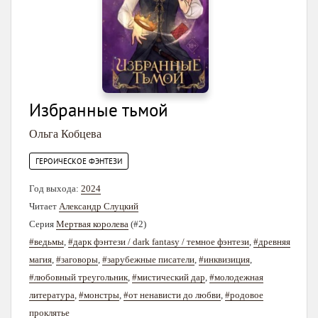
Избранные тьмой
Ольга Кобцева
ГЕРОИЧЕСКОЕ ФЭНТЕЗИ
Год выхода:
2024
Читает
Александр Слуцкий
Серия
Мертвая королева
(#2)
#ведьмы
,
#дарк фэнтези / dark fantasy / темное фэнтези
,
#древняя
магия
,
#заговоры
,
#зарубежные писатели
,
#инквизиция
,
#любовный треугольник
,
#мистический дар
,
#молодежная
литература
,
#монстры
,
#от ненависти до любви
,
#родовое
проклятье