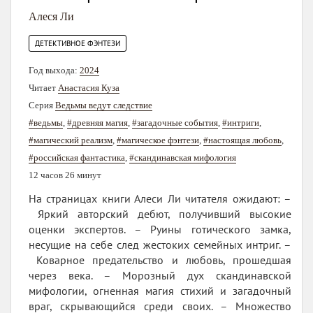
Алеся Ли
ДЕТЕКТИВНОЕ ФЭНТЕЗИ
Год выхода:
2024
Читает
Анастасия Куза
Серия
Ведьмы ведут следствие
#ведьмы
,
#древняя магия
,
#загадочные события
,
#интриги
,
#магический реализм
,
#магическое фэнтези
,
#настоящая любовь
,
#российская фантастика
,
#скандинавская мифология
12 часов 26 минут
На страницах книги Алеси Ли читателя ожидают: –
Яркий авторский дебют, получивший высокие
оценки экспертов. – Руины готического замка,
несущие на себе след жестоких семейных интриг. –
Коварное предательство и любовь, прошедшая
через века. – Морозный дух скандинавской
мифологии, огненная магия стихий и загадочный
враг, скрывающийся среди своих. – Множество