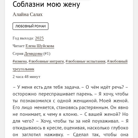
Соблазни мою жену
Алайна Салах
ЛЮБОВНЫЙ РОМАН
Год выхода:
2025
Читает
Елена Шуйскова
Серия
Демидовы
(#1)
#измена
,
#любовные интриги
,
#любовные испытания
,
#любовный
треугольник
2 часа 48 минут
– У меня есть для тебя задача. – О чём идёт речь? –
осторожно переспрашивает парень. – Я хочу, чтобы
ты познакомился с одной женщиной. Моей женой.
Его лицо меняется, становясь растерянным. Он явно
не понимает, к чему я клоню. – С вашей женой? Но
для чего? – Хочу, чтобы ты за ней поухаживал. – Я
откидываюсь в кресле, оценивая, насколько глубоко
он заглотил наживку. – Сделал так, чтобы она