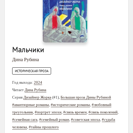
Мальчики
Дина Рубина
ИСТОРИЧЕСКАЯ ПРОЗА
Год выхода:
2024
Читает
Дина Рубина
Серия
Дизайнер Жорка
(#1),
Большая проза Дины Рубиной
#авантюрные романы
,
#исторические романы
,
#любовный
треугольник
,
#портрет эпохи
,
#связь времен
,
#связь поколений
,
#семейная сага
,
#семейный роман
,
#советская эпоха
,
#судьба
человека
,
#тайны прошлого