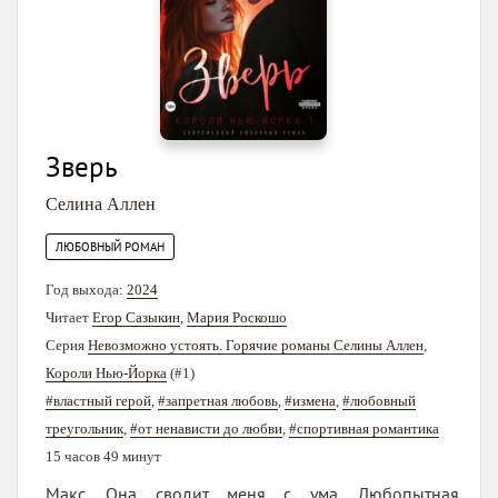
Зверь
Селина Аллен
ЛЮБОВНЫЙ РОМАН
Год выхода:
2024
Читает
Егор Сазыкин
,
Мария Роскошо
Серия
Невозможно устоять. Горячие романы Селины Аллен
,
Короли Нью-Йорка
(#1)
#властный герой
,
#запретная любовь
,
#измена
,
#любовный
треугольник
,
#от ненависти до любви
,
#спортивная романтика
15 часов 49 минут
Макс. Она сводит меня с ума. Любопытная,