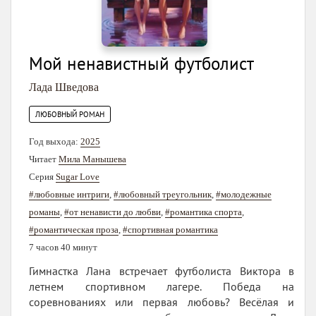
Мой ненавистный футболист
Лада Шведова
ЛЮБОВНЫЙ РОМАН
Год выхода:
2025
Читает
Мила Манышева
Серия
Sugar Love
#любовные интриги
,
#любовный треугольник
,
#молодежные
романы
,
#от ненависти до любви
,
#романтика спорта
,
#романтическая проза
,
#спортивная романтика
7 часов 40 минут
Гимнастка Лана встречает футболиста Виктора в
летнем спортивном лагере. Победа на
соревнованиях или первая любовь? Весёлая и