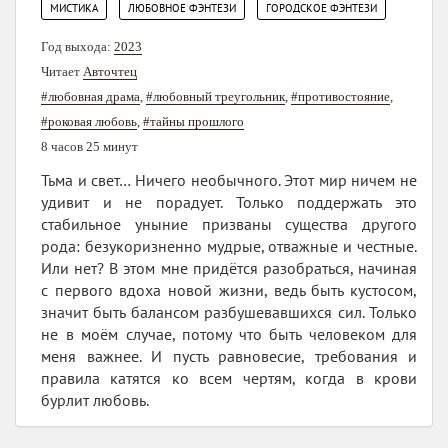
,
,
МИСТИКА
ЛЮБОВНОЕ ФЭНТЕЗИ
ГОРОДСКОЕ ФЭНТЕЗИ
Год выхода:
2023
Читает
Авточтец
#любовная драма
,
#любовный треугольник
,
#противостояние
,
#роковая любовь
,
#тайны прошлого
8 часов 25 минут
Тьма и свет… Ничего необычного. Этот мир ничем не
удивит и не порадует. Только поддержать это
стабильное уныние призваны существа другого
рода: безукоризненно мудрые, отважные и честные.
Или нет? В этом мне придётся разобраться, начиная
с первого вдоха новой жизни, ведь быть кустосом,
значит быть балансом разбушевавшихся сил. Только
не в моём случае, потому что быть человеком для
меня важнее. И пусть равновесие, требования и
правила катятся ко всем чертям, когда в крови
бурлит любовь.