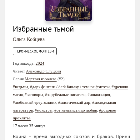
Избранные тьмой
Ольга Кобцева
ГЕРОИЧЕСКОЕ ФЭНТЕЗИ
Год выхода:
2024
Читает
Александр Слуцкий
Серия
Мертвая королева
(#2)
#ведьмы
,
#дарк фэнтези / dark fantasy / темное фэнтези
,
#древняя
магия
,
#заговоры
,
#зарубежные писатели
,
#инквизиция
,
#любовный треугольник
,
#мистический дар
,
#молодежная
литература
,
#монстры
,
#от ненависти до любви
,
#родовое
проклятье
17 часов 35 минут
Война – время выгодных союзов и браков. Принц