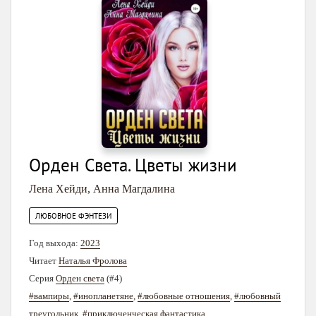
Орден Света. Цветы жизни
Лена Хейди
,
Анна Магдалина
ЛЮБОВНОЕ ФЭНТЕЗИ
Год выхода:
2023
Читает
Наталья Фролова
Серия
Орден света
(#4)
#вампиры
,
#инопланетяне
,
#любовные отношения
,
#любовный
треугольник
,
#приключенческая фантастика