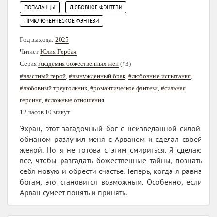
,
,
ПОПАДАНЦЫ
ЛЮБОВНОЕ ФЭНТЕЗИ
ПРИКЛЮЧЕНЧЕСКОЕ ФЭНТЕЗИ
Год выхода:
2025
Читает
Юлия Горбач
Серия
Академия божественных жен
(#3)
#властный герой
,
#вынужденный брак
,
#любовные испытания
,
#любовный треугольник
,
#романтическое фэнтези
,
#сильная
героиня
,
#сложные отношения
12 часов 10 минут
Эхран, этот загадочный бог с неизведанной силой,
обманом разлучил меня с Арваном и сделал своей
женой. Но я не готова с этим смириться. Я сделаю
все, чтобы разгадать божественные тайны, познать
себя новую и обрести счастье. Теперь, когда я равна
богам, это становится возможным. Особенно, если
Арван сумеет понять и принять.