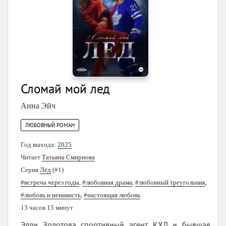
Сломай мой лед
Анна Эйч
ЛЮБОВНЫЙ РОМАН
Год выхода:
2025
Читает
Татьяна Смирнова
Серия
Лёд
(#1)
#встреча через годы
,
#любовная драма
,
#любовный треугольник
,
#любовь и ненависть
,
#настоящая любовь
13 часов 15 минут
Элли Золотова спортивный агент КХЛ и бывшая