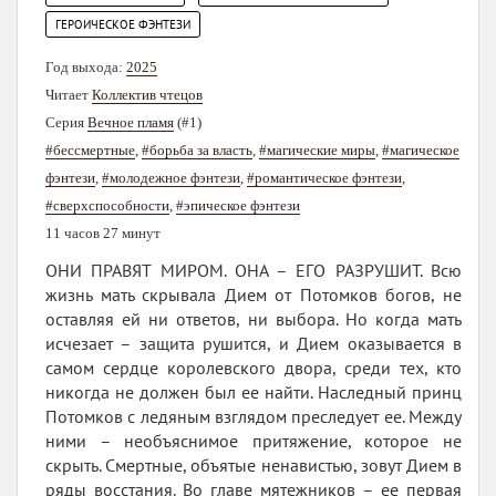
ГЕРОИЧЕСКОЕ ФЭНТЕЗИ
Год выхода:
2025
Читает
Коллектив чтецов
Серия
Вечное пламя
(#1)
#бессмертные
,
#борьба за власть
,
#магические миры
,
#магическое
фэнтези
,
#молодежное фэнтези
,
#романтическое фэнтези
,
#сверхспособности
,
#эпическое фэнтези
11 часов 27 минут
ОНИ ПРАВЯТ МИРОМ. ОНА – ЕГО РАЗРУШИТ. Всю
жизнь мать скрывала Дием от Потомков богов, не
оставляя ей ни ответов, ни выбора. Но когда мать
исчезает – защита рушится, и Дием оказывается в
самом сердце королевского двора, среди тех, кто
никогда не должен был ее найти. Наследный принц
Потомков с ледяным взглядом преследует ее. Между
ними – необъяснимое притяжение, которое не
скрыть. Смертные, объятые ненавистью, зовут Дием в
ряды восстания. Во главе мятежников – ее первая