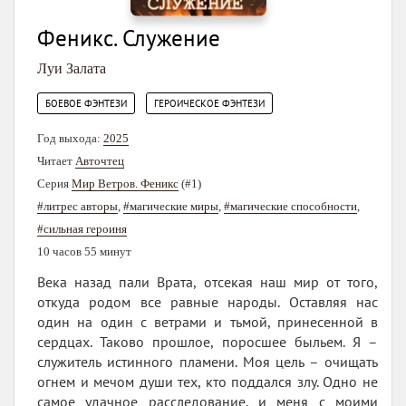
Феникс. Служение
Луи Залата
,
БОЕВОЕ ФЭНТЕЗИ
ГЕРОИЧЕСКОЕ ФЭНТЕЗИ
Год выхода:
2025
Читает
Авточтец
Серия
Мир Ветров. Феникс
(#1)
#литрес авторы
,
#магические миры
,
#магические способности
,
#сильная героиня
10 часов 55 минут
Века назад пали Врата, отсекая наш мир от того,
откуда родом все равные народы. Оставляя нас
один на один с ветрами и тьмой, принесенной в
сердцах. Таково прошлое, поросшее быльем. Я –
служитель истинного пламени. Моя цель – очищать
огнем и мечом души тех, кто поддался злу. Одно не
самое удачное расследование, и меня с моими