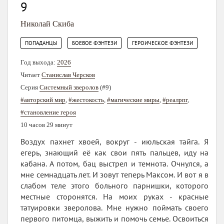
9
Николай Скиба
,
,
ПОПАДАНЦЫ
БОЕВОЕ ФЭНТЕЗИ
ГЕРОИЧЕСКОЕ ФЭНТЕЗИ
Год выхода:
2026
Читает
Станислав Черсков
Серия
Системный зверолов
(#9)
#авторский мир
,
#жестокость
,
#магические миры
,
#реалрпг
,
#становление героя
10 часов 29 минут
Воздух пахнет хвоей, вокруг - июльская тайга. Я
егерь, знающий её как свои пять пальцев, иду на
кабана. А потом, бац выстрел и темнота. Очнулся, а
мне семнадцать лет. И зовут теперь Максом. И вот я в
слабом теле этого больного парнишки, которого
местные сторонятся. На моих руках - красные
татуировки зверолова. Мне нужно поймать своего
первого питомца, выжить и помочь семье. Освоиться