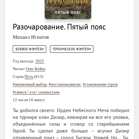
Разочарование. Пятый пояс
Михаил Игнатов
,
БОЕВОЕ ФЭНТЕЗИ
ГЕРОИЧЕСКОЕ ФЭНТЕЗИ
Год выхода:
2025
Читает
Олег Кейнз
Серия
Путь
(#13)
#жизненный выбор
,
#постапокалипсис
,
#становление героя
,
#сянься / уся / сюаньхуань
12 часов 16 минут
Ты добился своего: Орден Небесного Меча победил
на турнире клан Дизир, невзирая на все его уловки,
объединённые силы и сговор со старейшинами
Гарой. Ты сделал даже больше – всучил Дизир
отравленный приз – город Тысячи Этажей. Но… Ты,