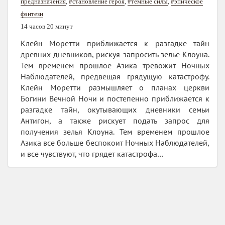
предназначения
,
#становление героя
,
#темные силы
,
#эпическое
фэнтези
14 часов 20 минут
Клейн Моретти приближается к разгадке тайн
древних дневников, рискуя запросить зелье Клоуна.
Тем временем прошлое Азика тревожит Ночных
Наблюдателей, предвещая грядущую катастрофу.
Клейн Моретти размышляет о планах церкви
Богини Вечной Ночи и постепенно приближается к
разгадке тайн, окутывающих дневники семьи
Антигон, а также рискует подать запрос для
получения зелья Клоуна. Тем временем прошлое
Азика все больше беспокоит Ночных Наблюдателей,
и все чувствуют, что грядет катастрофа…