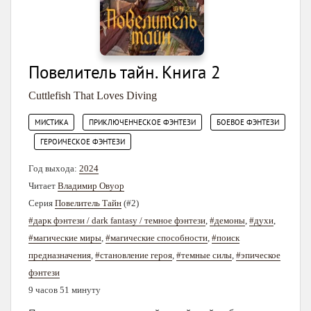
Повелитель тайн. Книга 2
Cuttlefish That Loves Diving
,
,
МИСТИКА
ПРИКЛЮЧЕНЧЕСКОЕ ФЭНТЕЗИ
БОЕВОЕ ФЭНТЕЗИ
,
ГЕРОИЧЕСКОЕ ФЭНТЕЗИ
Год выхода:
2024
Читает
Владимир Овуор
Серия
Повелитель Тайн
(#2)
#дарк фэнтези / dark fantasy / темное фэнтези
,
#демоны
,
#духи
,
#магические миры
,
#магические способности
,
#поиск
предназначения
,
#становление героя
,
#темные силы
,
#эпическое
фэнтези
9 часов 51 минуту