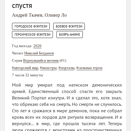
спустя
Андрей Ткачев
,
Оливер Ло
,
,
ГОРОДСКОЕ ФЭНТЕЗИ
БОЕВОЕ ФЭНТЕЗИ
,
ГЕРОИЧЕСКОЕ ФЭНТЕЗИ
БОЯРЪ-АНИМЕ
Год выхода:
2026
Читает
Николай Богданов
Серия
Вернувшийся мечник
(#1)
#авторский мир
,
#монстры
,
#порталы
,
#сильные герои
7 часов 32 минуты
Мой мир умирал под натиском демонических
армий. Единственный способ спасти его закрыть
Великий Портал изнутри. И я сделал это, хотя знал,
что обрекаю себя на смерть. Но смерти не случилось.
Сто лет я сражался в мире демонов, пока не собрал
кровь всех их лордов для ритуала возвращения. И я
вернулся... в мир, где прошла тысяча лет. Теперь
люди сражаются с монстрами из пространственных