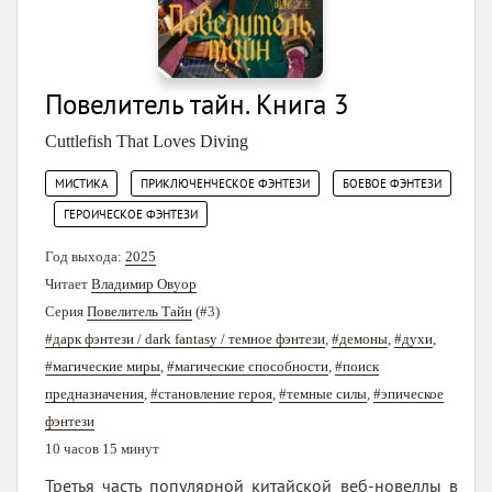
Повелитель тайн. Книга 3
Cuttlefish That Loves Diving
,
,
МИСТИКА
ПРИКЛЮЧЕНЧЕСКОЕ ФЭНТЕЗИ
БОЕВОЕ ФЭНТЕЗИ
,
ГЕРОИЧЕСКОЕ ФЭНТЕЗИ
Год выхода:
2025
Читает
Владимир Овуор
Серия
Повелитель Тайн
(#3)
#дарк фэнтези / dark fantasy / темное фэнтези
,
#демоны
,
#духи
,
#магические миры
,
#магические способности
,
#поиск
предназначения
,
#становление героя
,
#темные силы
,
#эпическое
фэнтези
10 часов 15 минут
Третья часть популярной китайской веб-новеллы в