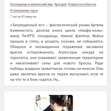
#попаданцы в магический мир
,
#реалрпг
,
#сверхспособности
,
#становление героя
7 часов 43 минуты
«Запрещённый юг» – фантастический роман Артема
Каменистого, десятая книга цикла «Альфа-ноль»,
жанр ЛитРПГ, попаданцы, темное фэнтези. Война
пришла в степь, и уходить, похоже, не собирается.
Обидное и неожиданное поражение заставило
врагов осторожничать. Агрессоры никуда не
торопятся, они осваивают захваченную территорию
и накапливают силы для нового броска. Ради
победы владыки захватчиков готовы на многое. Они
даже заклятых врагов из тюрем выпускают, если те
на что-то в бою годятся. Ну...