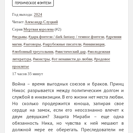
ГЕРОИЧЕСКОЕ ФЭНТЕЗИ
Год выхода:
2024
Читает
Александр Слуцкий
Серия
Мертвая королева
(#2)
#ведьмы
,
#дарк фэнтези / dark fantasy / темное фэнтези
,
#древняя
магия
,
#заговоры
,
#зарубежные писатели
,
#инквизиция
,
#любовный треугольник
,
#мистический дар
,
#молодежная
литература
,
#монстры
,
#от ненависти до любви
,
#родовое
проклятье
17 часов 35 минут
Война – время выгодных союзов и браков. Принц
Никос разрывается между политическим долгом и
службой в инквизиции. В его жизни нет места любви.
Но сколько продержится юноша, запирая свое
сердце на замок, если его неосознанно влечет к
двум девушкам? Защита Мираби – еще одна
обязанность Ника, но чувства к ней мешают в
должной мере ее оберегать. Преследователи не