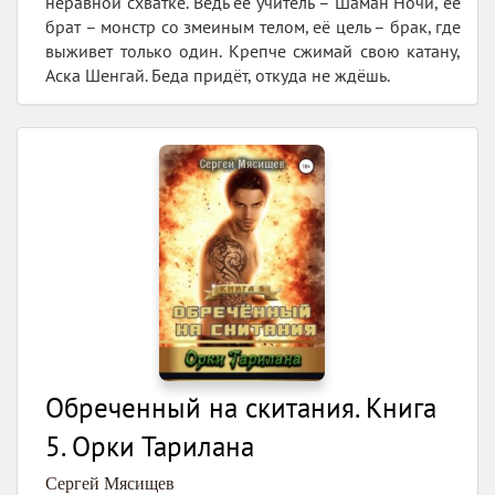
неравной схватке. Ведь её учитель – Шаман Ночи, её
брат – монстр со змеиным телом, её цель – брак, где
выживет только один. Крепче сжимай свою катану,
Аска Шенгай. Беда придёт, откуда не ждёшь.
Обреченный на скитания. Книга
5. Орки Тарилана
Сергей Мясищев