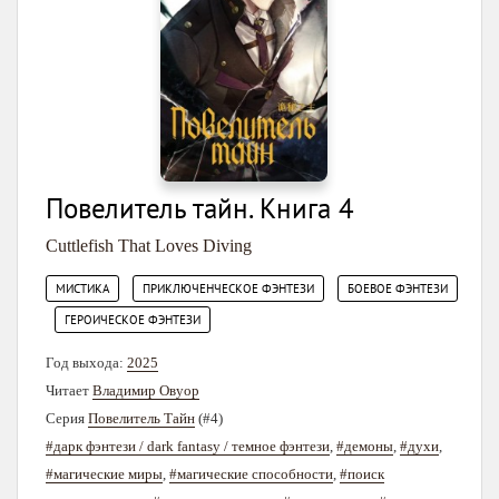
Повелитель тайн. Книга 4
Cuttlefish That Loves Diving
,
,
МИСТИКА
ПРИКЛЮЧЕНЧЕСКОЕ ФЭНТЕЗИ
БОЕВОЕ ФЭНТЕЗИ
,
ГЕРОИЧЕСКОЕ ФЭНТЕЗИ
Год выхода:
2025
Читает
Владимир Овуор
Серия
Повелитель Тайн
(#4)
#дарк фэнтези / dark fantasy / темное фэнтези
,
#демоны
,
#духи
,
#магические миры
,
#магические способности
,
#поиск